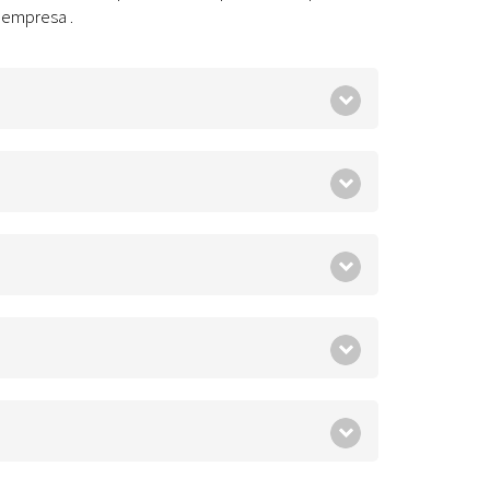
 empresa .
Ètica i Integritat
Entitats
Retiment de Comptes
Equipaments
Accés a Informació Pública
Mercats Municipals
Dades Obertes
Webs Municipals
Catàleg de Serveis i Tràmits