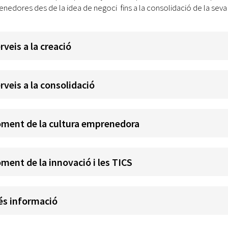
Oberta la convocatòria d'Ajuts per a l'autoocupació
nedores des de la idea de negoci fins a la consolidació de la seva
jove 2026
Cerdanyola opta a més de 5 milions d'euros del Pla de
rveis a la creació
Barris per transformar les Fontetes, Quatre Cantons i
l'entorn de l'avinguda Catalunya
El FIT presenta el cartell de la seva 16a edició i dona el
rveis a la consolidació
tret de sortida al festival
L’Ajuntament reparteix ulleres gratuïtes per veure
ment de la cultura emprenedora
l'eclipsi solar
ment de la innovació i les TICS
s informació