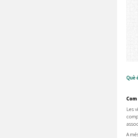
Què 
Com v
Les v
compl
assoc
A més,