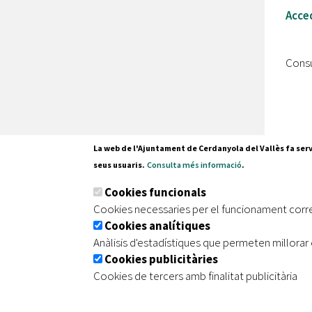
Acced
Consu
La web de l'Ajuntament de Cerdanyola del Vallès fa serv
seus usuaris.
Consulta més informació
.
Pl. Fran
Cookies funcionals
08290 C
Cookies necessaries per el funcionament corr
Tel. 935
Cookies analítiques
Anàlisis d'estadístiques que permeten millorar 
Cookies publicitàries
|
|
|
Inici
Avís legal
Protecció de dades
Mapa de
Cookies de tercers amb finalitat publicitària