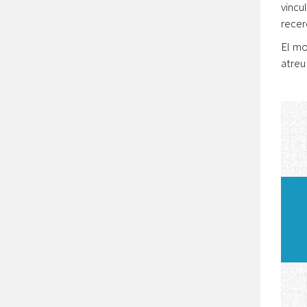
vincu
recerc
El mo
atreu