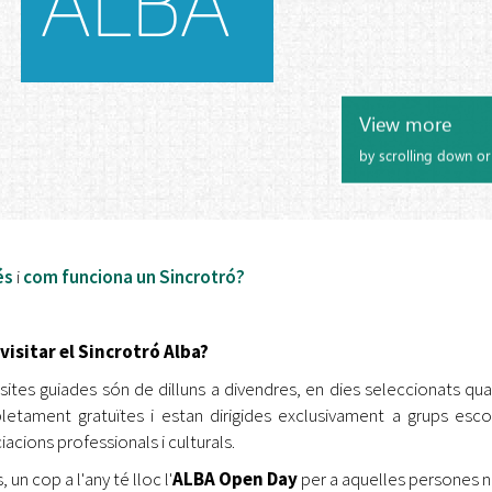
és
i
com funciona un Sincrotró?
isitar el Sincrotró Alba?
isites guiades són de dilluns a divendres, en dies seleccionats q
etament gratuïtes i estan dirigides exclusivament a grups escolar
iacions professionals i culturals.
 un cop a l'any té lloc l'
ALBA Open Day
per a aquelles persones no