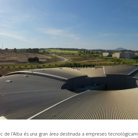
Oberta la convocatòria d'Ajuts per a l'autoocupació
jove 2026
Cerdanyola opta a més de 5 milions d'euros del Pla de
Barris per transformar les Fontetes, Quatre Cantons i
l'entorn de l'avinguda Catalunya
El FIT presenta el cartell de la seva 16a edició i dona el
tret de sortida al festival
L’Ajuntament reparteix ulleres gratuïtes per veure
l'eclipsi solar
rc de l'Alba és una gran àrea destinada a empreses tecnològicamen