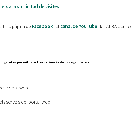
eix a la sol.licitud de visites.
lta la pàgina de
Facebook
i el
canal de YouTube
de l'ALBA per acc
ir galetes per millorar l'experiència de navegació dels
Segueix-nos a:
cesc Layret, s/n
erdanyola del Vallès,
ecte de la web
 80 88 88
els serveis del portal web
Subscriu-te al nostre butll
|
l lloc
Accessibilitat