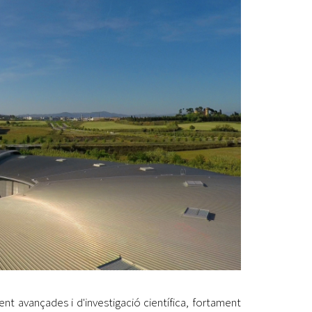
Ètica i Integritat
Entitats
Retiment de Comptes
Equipaments
Accés a Informació Pública
Mercats Municipals
Dades Obertes
Webs Municipals
Catàleg de Serveis i Tràmits
t avançades i d'investigació científica, fortament