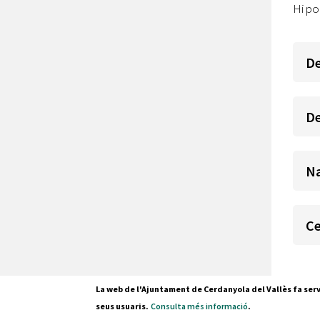
Hi po
De
De
Na
Ce
La web de l'Ajuntament de Cerdanyola del Vallès fa serv
seus usuaris.
Consulta més informació
.