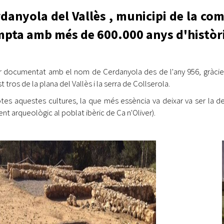
Oberta la convocatòria d'Ajuts per a l'autoocupació
danyola del Vallès , municipi de la com
jove 2026
pta amb més de 600.000 anys d'històr
Cerdanyola opta a més de 5 milions d'euros del Pla de
Barris per transformar les Fontetes, Quatre Cantons i
l'entorn de l'avinguda Catalunya
r documentat amb el nom de Cerdanyola des de l'any 956, gràcies
El FIT presenta el cartell de la seva 16a edició i dona el
 tros de la plana del Vallès i la serra de Collserola.
tret de sortida al festival
tes aquestes cultures, la que més essència va deixar va ser la del
ent arqueològic al poblat ibèric de Ca n'Oliver).
L’Ajuntament reparteix ulleres gratuïtes per veure
l'eclipsi solar