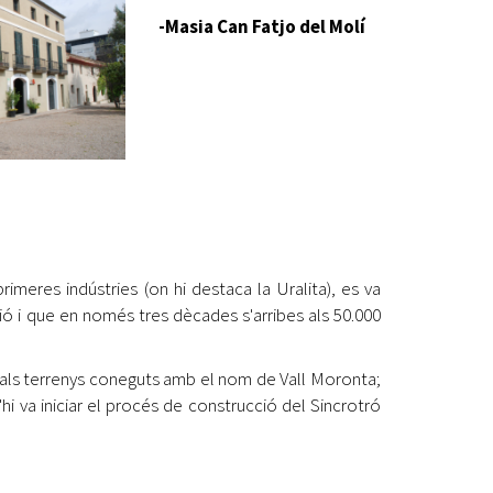
-Masia Can Fatjo del Molí
 primeres indústries (on hi destaca la Uralita), es va
ió i que en només tres dècades s'arribes als 50.000
) als terrenys coneguts amb el nom de Vall Moronta;
'hi va iniciar el procés de construcció del Sincrotró