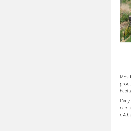
Més t
produ
habit
L'any
cap a
d'Alba