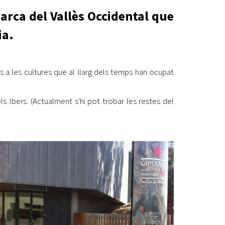
arca del Vallès Occidental que
Ètica i Integritat
Entitats
ia.
Retiment de Comptes
Equipaments
Accés a Informació Pública
 a les cultures que al llarg dels temps han ocupat
Mercats Municipals
Dades Obertes
s Ibers. (Actualment s'hi pot trobar les restes del
Webs Municipals
Catàleg de Serveis i Tràmits