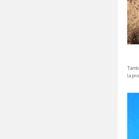
També
la pro