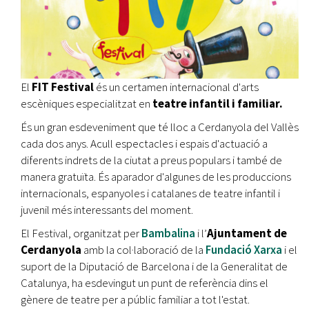
El
FIT Festival
és un certamen internacional d'arts
escèniques especialitzat en
teatre infantil i familiar.
És un gran esdeveniment que té lloc a Cerdanyola del Vallès
cada dos anys. Acull espectacles i espais d'actuació a
diferents indrets de la ciutat a preus populars i també de
manera gratuïta. És aparador d'algunes de les produccions
internacionals, espanyoles i catalanes de teatre infantil i
juvenil més interessants del moment.
El Festival, organitzat per
Bambalina
i l’
Ajuntament de
Cerdanyola
amb la col·laboració de la
Fundació Xarxa
i el
suport de la Diputació de Barcelona i de la Generalitat de
Catalunya, ha esdevingut un punt de referència dins el
gènere de teatre per a públic familiar a tot l'estat.