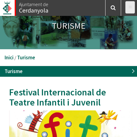
Vés
Ajuntament de
Cerdanyola
al
contingut
TURISME
Esteu
Inici
/
Turisme
aquí
Turisme
Festival Internacional de
Teatre Infantil i Juvenil