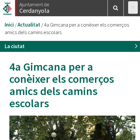
Vés
Ajuntament de
Cerdanyola
al
contingut
Esteu
Inici
/
Actualitat
/
4a Gimcana per a conèixer els comerços
aquí
amics dels camins escolars
La ciutat
4a Gimcana per a
conèixer els comerços
amics dels camins
escolars