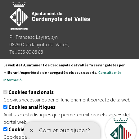
Pl. Francesc Layret, s/n
08290 Cerdanyola del Vallès,
Tel. 935 80 88 88
Segueix-nos a:
La web de l'Ajuntament de Cerdanyola del Vallès fa servir galetes per
millorar l'experiència de navegació dels seus usuaris.
Consulta més
informació
.
Subscriu-te al nostre butlletí
Cookies funcionals
Cookies necessaries per el funcionament correcte de la web
Cookies analítiques
|
|
|
Inici
Avís legal
Protecció de dades
Mapa del lloc
Anàlisis d'estadístiques que permeten millorar els serveis del
|
Accessibilitat
portal web
Cookies publicitàries
Cookies de tercers amb finalitat publicitària