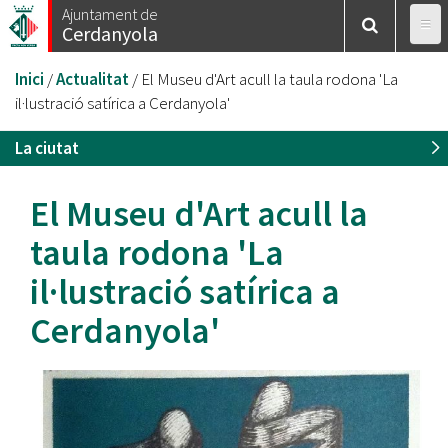
Vés
Ajuntament de
Cerdanyola
al
contingut
Esteu
Inici
/
Actualitat
/
El Museu d'Art acull la taula rodona 'La
aquí
il·lustració satírica a Cerdanyola'
La ciutat
El Museu d'Art acull la
taula rodona 'La
il·lustració satírica a
Cerdanyola'