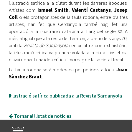
il·lustració satírica a la ciutat durant les darreres èpoques.
Artistes com
Ismael Smith
,
Valentí Castanys
,
Josep
Coll
o els protagonistes de la taula rodona, entre d'altres
artistes, han fet que Cerdanyola també hagi fet una
aportació a la il·lustració catalana al llarg del segle XX. A
més, al igual que a la resta del territori, a partir dels anys 70,
amb la
Revista de Sardanyola
i en un altre context històric,
la il·lustració crítica va prendre volada a la ciutat fins el dia
d'avui donant una idea crítica i mordaç de la societat local.
La taula rodona serà moderada pel periodista local
Joan
Sànchez Braut
.
Il·lustració satírica publicada a la Revista Sardanyola
Tornar al llistat de noticies