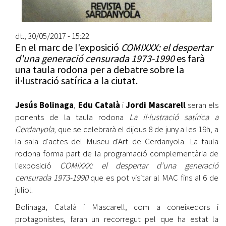
dt., 30/05/2017 - 15:22
En el marc de l'exposició
COMIXXX: el despertar
d'una generació censurada 1973-1990
es farà
una taula rodona per a debatre sobre la
il·lustració satírica a la ciutat.
Jesús Bolinaga
,
Edu Català
i
Jordi Mascarell
seran els
ponents de la taula rodona
La il·lustració satírica a
Cerdanyola
, que se celebrarà el dijous 8 de juny a les 19h, a
la sala d'actes del Museu d'Art de Cerdanyola. La taula
rodona forma part de la programació complementària de
l'exposició
COMIXXX: el despertar d'una generació
censurada 1973-1990
que es pot visitar al MAC fins al 6 de
juliol.
Bolinaga, Català i Mascarell, com a coneixedors i
protagonistes, faran un recorregut pel que ha estat la