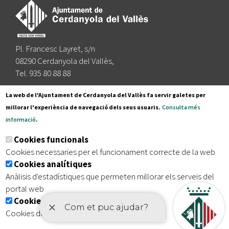
Pl. Francesc Layret, s/n
08290 Cerdanyola del Vallès,
Tel. 935 80 88 88
Segueix-nos a:
La web de l'Ajuntament de Cerdanyola del Vallès fa servir galetes per
millorar l'experiència de navegació dels seus usuaris.
Consulta més
informació
.
Subscriu-te al nostre butlletí
Cookies funcionals
Cookies necessaries per el funcionament correcte de la web
Cookies analítiques
|
|
|
Inici
Avís legal
Protecció de dades
Mapa del lloc
Anàlisis d'estadístiques que permeten millorar els serveis del
|
Accessibilitat
portal web
Cookies publicitàries
Cookies de tercers amb finalitat publicitària