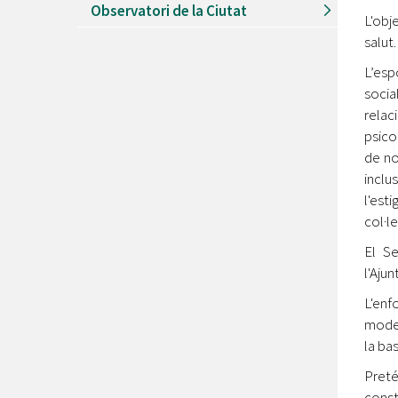
Observatori de la Ciutat
L'obj
salut
L’esp
socia
relac
psico
de no
inclu
l'est
col·l
El Se
l'Aju
L'enf
model
la ba
Preté
const