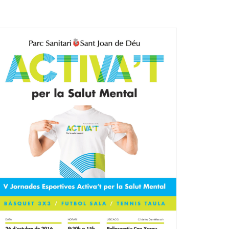
Ètica i Integritat
Entitats
Retiment de Comptes
Equipaments
Accés a Informació Pública
Mercats Municipals
Dades Obertes
Webs Municipals
Catàleg de Serveis i Tràmits