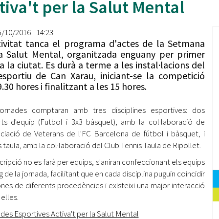
tiva't per la Salut Mental
Oberta la convocatòria d'Ajuts per a l'autoocupació
jove 2026
5/10/2016 - 14:23
Cerdanyola opta a més de 5 milions d'euros del Pla de
tivitat tanca el programa d'actes de la Setmana
Barris per transformar les Fontetes, Quatre Cantons i
a Salut Mental, organitzada enguany per primer
l'entorn de l'avinguda Catalunya
a la ciutat. Es durà a terme a les instal·lacions del
esportiu de Can Xarau, iniciant-se la competició
El FIT presenta el cartell de la seva 16a edició i dona el
.30 hores i finalitzant a les 15 hores.
tret de sortida al festival
jornades comptaran amb tres disciplines esportives: dos
L’Ajuntament reparteix ulleres gratuïtes per veure
l'eclipsi solar
ts d'equip (Futbol i 3x3 bàsquet), amb la col·laboració de
ociació de Veterans de l'FC Barcelona de fútbol i bàsquet, i
s taula, amb la col·laboració del Club Tennis Taula de Ripollet.
scripció no es farà per equips, s'aniran confeccionant els equips
rg de la jornada, facilitant que en cada disciplina puguin coincidir
nes de diferents procedències i existeixi una major interacció
elles.
des Esportives Activa't per la Salut Mental