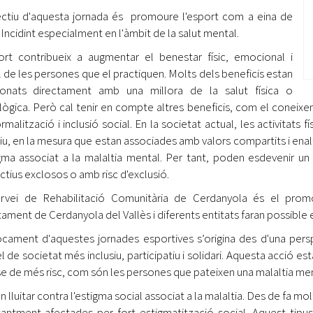
ectiu d'aquesta jornada és promoure l'esport com a eina de
. Incidint especialment en l'àmbit de la salut mental.
ort contribueix a augmentar el benestar físic, emocional i
l de les persones que el practiquen. Molts dels beneficis estan
ionats directament amb una millora de la salut física o
lògica. Però cal tenir en compte altres beneficis, com el coneixe
rmalització i inclusió social. En la societat actual, les activitats
siu, en la mesura que estan associades amb valors compartits i enalt
igma associat a la malaltia mental. Per tant, poden esdevenir un v
ectius exclosos o amb risc d'exclusió.
rvei de Rehabilitació Comunitària de Cerdanyola és el prom
ntament de Cerdanyola del Vallès i diferents entitats faran possibl
ocament d'aquestes jornades esportives s’origina des d'una per
 de societat més inclusiu, participatiu i solidari. Aquesta acció es
se de més risc, com són les persones que pateixen una malaltia men
n lluitar contra l'estigma social associat a la malaltia. Des de fa m
antment afectades per fort estigmatització social. Aquest tipus d