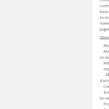
contr
basa 
La in
maner
pugui
Objec
· Red
· Afa
on vi
· Mil
· Impl
· Afa
d'act
· Cre
· Emp
les s
· Pro