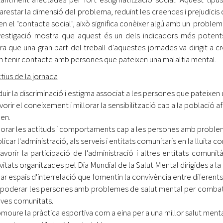
arestar la dimensió del problema, reduint les creences i prejudicis 
en el "contacte social", això significa conèixer algú amb un problem
vestigació mostra que aquest és un dels indicadors més potent
a que una gran part del treball d'aquestes jornades va dirigit a 
n tenir contacte amb persones que pateixen una malaltia mental.
tius de la jornada
uir la discriminació i estigma associat a les persones que pateixen 
vorir el coneixement i millorar la sensibilització cap a la població 
uen.
lorar les actituds i comportaments cap a les persones amb proble
icar l'administració, als serveis i entitats comunitaris en la lluita co
vorir la participació de l'administració i altres entitats comunit
ivitats organitzades pel Dia Mundial de la Salut Mental dirigides a la
ar espais d'interrelació que fomentin la convivència entre diferen
oderar les persones amb problemes de salut mental per combatre 
eves comunitats.
moure la pràctica esportiva com a eina per a una millor salut menta