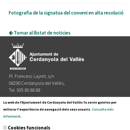
Fotografia de la signatua del conveni en alta resolució
Tornar al llistat de noticies
Pl. Francesc Layret, s/n
08290 Cerdanyola del Vallès,
Tel. 935 80 88 88
Segueix-nos a:
La web de l'Ajuntament de Cerdanyola del Vallès fa servir galetes per
millorar l'experiència de navegació dels seus usuaris.
Consulta més
informació
.
Subscriu-te al nostre butlletí
Cookies funcionals