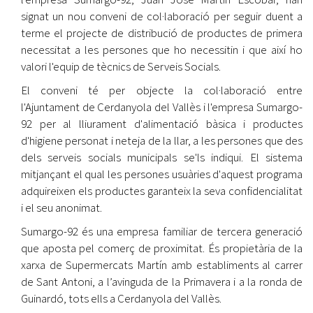
signat un nou conveni de col·laboració per seguir duent a
terme el projecte de distribució de productes de primera
necessitat a les persones que ho necessitin i que així ho
valori l'equip de tècnics de Serveis Socials.
El conveni té per objecte la col·laboració entre
l'Ajuntament de Cerdanyola del Vallès i l'empresa Sumargo-
92 per al lliurament d'alimentació bàsica i productes
d'higiene personat i neteja de la llar, a les persones que des
dels serveis socials municipals se'ls indiqui. El sistema
mitjançant el qual les persones usuàries d'aquest programa
adquireixen els productes garanteix la seva confidencialitat
i el seu anonimat.
Sumargo-92 és una empresa familiar de tercera generació
que aposta pel comerç de proximitat. És propietària de la
xarxa de Supermercats Martín amb establiments al carrer
de Sant Antoni, a l’avinguda de la Primavera i a la ronda de
Guinardó, tots ells a Cerdanyola del Vallès.