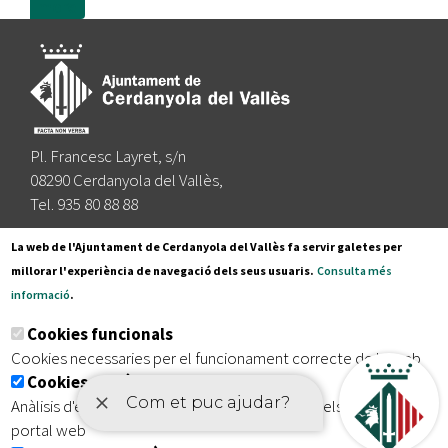
more
Pl. Francesc Layret, s/n
08290 Cerdanyola del Vallès,
Tel. 935 80 88 88
Segueix-nos a:
La web de l'Ajuntament de Cerdanyola del Vallès fa servir galetes per
millorar l'experiència de navegació dels seus usuaris.
Consulta més
informació
.
Subscriu-te al nostre butlletí
Cookies funcionals
Cookies necessaries per el funcionament correcte de la web
Cookies analítiques
|
|
|
Inici
Avís legal
Protecció de dades
Mapa del lloc
Anàlisis d'estadístiques que permeten millorar els serveis del
|
Accessibilitat
portal web