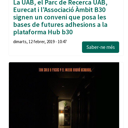
La UAB, el Parc de Recerca UAB,
Eurecat i l’Associació Àmbit B30
signen un conveni que posa les
bases de futures adhesions a la
plataforma Hub b30
dimarts, 12 febrer, 2019 - 10:47
Saber-ne més