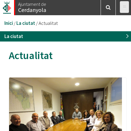
Vés
Ajuntament de
Cerdanyola
al
contingut
Esteu
Inici
/
La ciutat
/
Actualitat
aquí
La ciutat
Actualitat