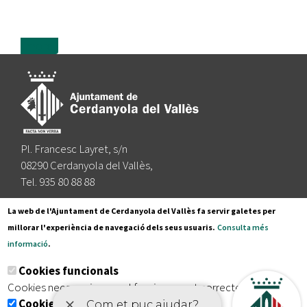
more
Pl. Francesc Layret, s/n
08290 Cerdanyola del Vallès,
Tel. 935 80 88 88
Segueix-nos a:
La web de l'Ajuntament de Cerdanyola del Vallès fa servir galetes per
millorar l'experiència de navegació dels seus usuaris.
Consulta més
informació
.
Subscriu-te al nostre butlletí
Cookies funcionals
Cookies necessaries per el funcionament correcte de la web
Cookies analítiques