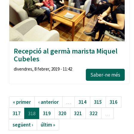
Recepció al germà marista Miquel
Cubeles
divendres, 8 febrer, 2019 - 11:42
Saber-ne més
« primer
‹ anterior
…
314
315
316
317
318
319
320
321
322
…
següent ›
últim »