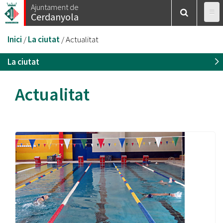
Vés
Ajuntament de
Cerdanyola
al
contingut
Esteu
Inici
/
La ciutat
/
Actualitat
aquí
La ciutat
Actualitat