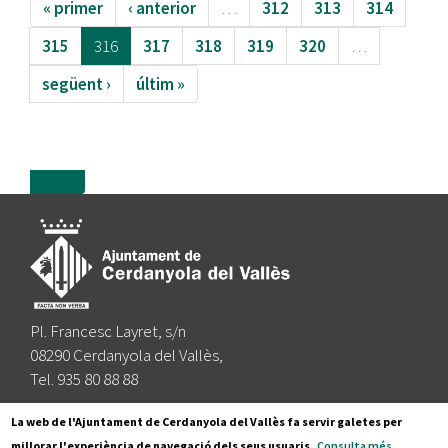
« primer
‹ anterior
…
312
313
314
315
316
317
318
319
320
…
següent ›
últim »
more
Pl. Francesc Layret, s/n
08290 Cerdanyola del Vallès,
Tel. 935 80 88 88
Segueix-nos a:
La web de l'Ajuntament de Cerdanyola del Vallès fa servir galetes per
millorar l'experiència de navegació dels seus usuaris.
Consulta més