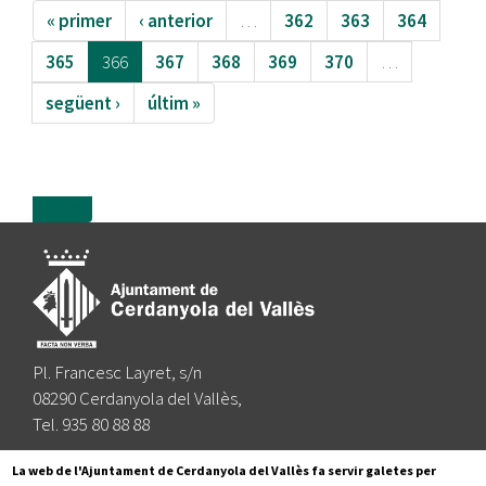
« primer
‹ anterior
…
362
363
364
365
366
367
368
369
370
…
següent ›
últim »
more
Pl. Francesc Layret, s/n
08290 Cerdanyola del Vallès,
Tel. 935 80 88 88
Segueix-nos a:
La web de l'Ajuntament de Cerdanyola del Vallès fa servir galetes per