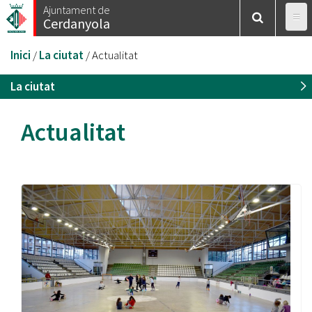
Vés
Ajuntament de
Cerdanyola
al
contingut
Esteu
Inici
/
La ciutat
/
Actualitat
aquí
La ciutat
Actualitat