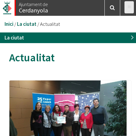
Vés
Ajuntament de
Cerdanyola
al
contingut
Esteu
Inici
/
La ciutat
/
Actualitat
aquí
La ciutat
Actualitat