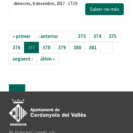
dimecres, 6 desembre, 2017 - 17:19
Saber-ne més
« primer
‹ anterior
…
373
374
375
376
377
378
379
380
381
…
següent ›
últim »
more
Pl. Francesc Layret, s/n