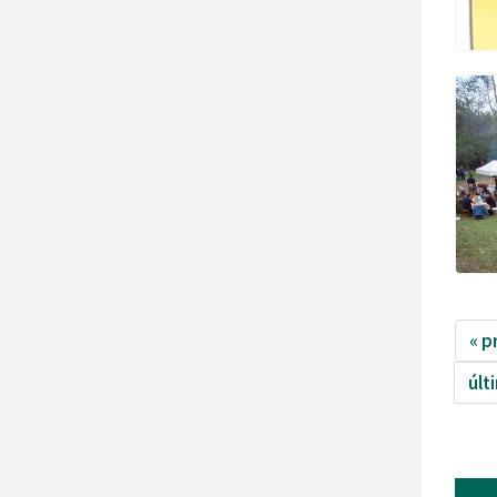
« p
últ
mor