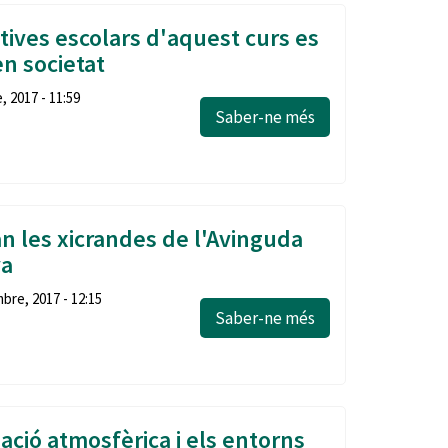
tives escolars d'aquest curs es
n societat
, 2017 - 11:59
Saber-ne més
an les xicrandes de l'Avinguda
ya
bre, 2017 - 12:15
Saber-ne més
ació atmosfèrica i els entorns