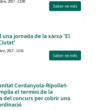
bre, 2017 - 12:00
Saber-ne més
 una jornada de la xarxa 'El
Ciutat'
re, 2017 - 13:01
Saber-ne més
itat Cerdanyola-Ripollet-
plia el termini de la
a del concurs per cobrir una
ordinació