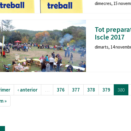
dimecres, 15 novemb
Tot preparat
Iscle 2017
dimarts, 14 novembre
rimer
‹ anterior
…
376
377
378
379
380
im »
e