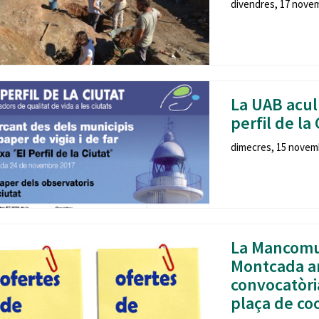
divendres, 17 novem
La UAB acull
perfil de la 
dimecres, 15 novemb
La Mancomun
Montcada am
convocatòri
plaça de co