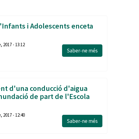
Ètica i Integritat
Entitats
'Infants i Adolescents enceta
Retiment de Comptes
Equipaments
Accés a Informació Pública
, 2017 - 13:12
Saber-ne més
Mercats Municipals
Dades Obertes
Webs Municipals
Catàleg de Serveis i Tràmits
nt d'una conducció d'aigua
nundació de part de l'Escola
, 2017 - 12:40
Saber-ne més