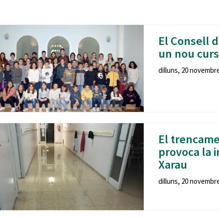
Oberta la convocatòria d'Ajuts per a l'autoocupació
jove 2026
Cerdanyola opta a més de 5 milions d'euros del Pla de
El Consell d
Barris per transformar les Fontetes, Quatre Cantons i
un nou curs
l'entorn de l'avinguda Catalunya
dilluns, 20 novembre
El FIT presenta el cartell de la seva 16a edició i dona el
tret de sortida al festival
L’Ajuntament reparteix ulleres gratuïtes per veure
l'eclipsi solar
El trencame
provoca la i
Xarau
dilluns, 20 novembre