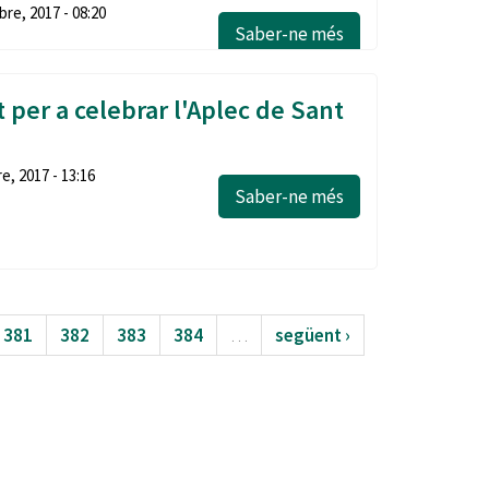
re, 2017 - 08:20
Saber-ne més
 per a celebrar l'Aplec de Sant
, 2017 - 13:16
Saber-ne més
381
382
383
384
…
següent ›