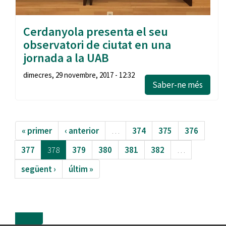
Cerdanyola presenta el seu
observatori de ciutat en una
jornada a la UAB
dimecres, 29 novembre, 2017 - 12:32
Saber-ne més
« primer
‹ anterior
…
374
375
376
377
378
379
380
381
382
…
següent ›
últim »
more