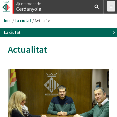
Vés
Ajuntament de
Cerdanyola
al
contingut
Esteu
Inici
/
La ciutat
/
Actualitat
aquí
La ciutat
Actualitat