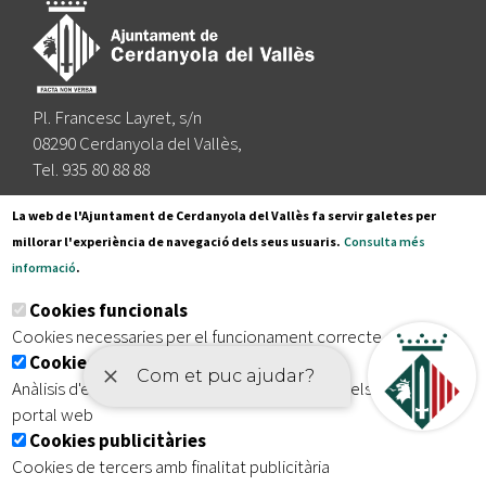
Pl. Francesc Layret, s/n
08290 Cerdanyola del Vallès,
Tel. 935 80 88 88
Segueix-nos a:
La web de l'Ajuntament de Cerdanyola del Vallès fa servir galetes per
millorar l'experiència de navegació dels seus usuaris.
Consulta més
informació
.
Subscriu-te al nostre butlletí
Cookies funcionals
Cookies necessaries per el funcionament correcte de la web
Cookies analítiques
|
|
|
Inici
Avís legal
Protecció de dades
Mapa del lloc
Anàlisis d'estadístiques que permeten millorar els serveis del
|
Accessibilitat
portal web
Cookies publicitàries
Cookies de tercers amb finalitat publicitària