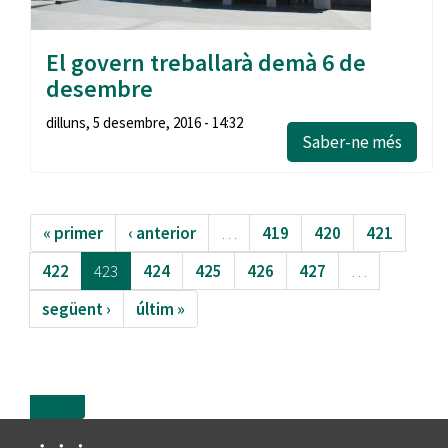
El govern treballarà demà 6 de
desembre
dilluns, 5 desembre, 2016 - 14:32
Saber-ne més
« primer
‹ anterior
…
419
420
421
422
423
424
425
426
427
…
següent ›
últim »
more