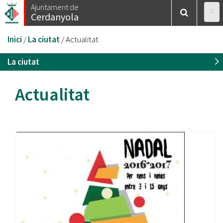
Vés
Ajuntament de
Cerdanyola
al
contingut
Esteu
Inici
/
La ciutat
/
Actualitat
aquí
La ciutat
Actualitat