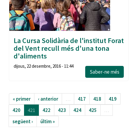
La Cursa Solidària de l'institut Forat
del Vent recull més d'una tona
d'aliments
dijous, 22 desembre, 2016 - 11:44
Saber-ne més
« primer
‹ anterior
…
417
418
419
420
421
422
423
424
425
…
següent ›
últim »