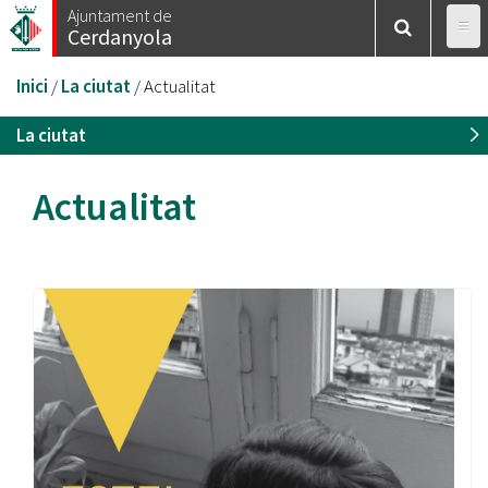
Vés
Ajuntament de
Cerdanyola
al
contingut
Esteu
Inici
/
La ciutat
/
Actualitat
aquí
La ciutat
Actualitat