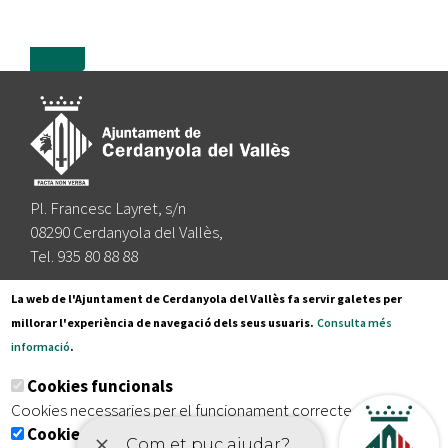
more
Pl. Francesc Layret, s/n
08290 Cerdanyola del Vallès,
Tel. 935 80 88 88
Segueix-nos a:
La web de l'Ajuntament de Cerdanyola del Vallès fa servir galetes per
millorar l'experiència de navegació dels seus usuaris.
Consulta més
informació
.
Subscriu-te al nostre butlletí
Cookies funcionals
Cookies necessaries per el funcionament correcte de la web
Cookies analítiques
|
|
|
Inici
Avís legal
Protecció de dades
Mapa del lloc