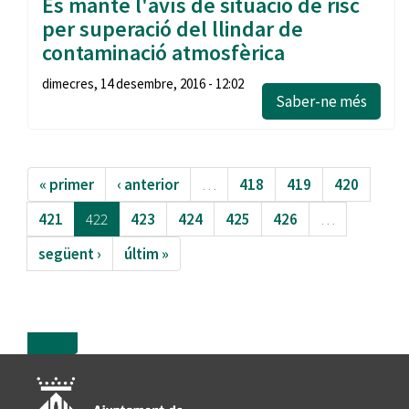
Es manté l'avís de situació de risc
per superació del llindar de
contaminació atmosfèrica
dimecres, 14 desembre, 2016 - 12:02
Saber-ne més
« primer
‹ anterior
…
418
419
420
421
422
423
424
425
426
…
següent ›
últim »
more