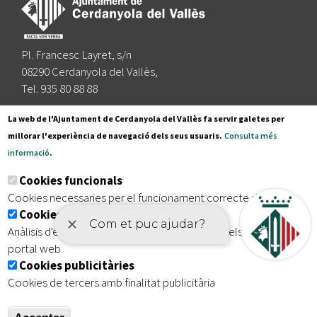
Pl. Francesc Layret, s/n
08290 Cerdanyola del Vallès,
Tel. 935 80 88 88
Segueix-nos a:
La web de l'Ajuntament de Cerdanyola del Vallès fa servir galetes per
millorar l'experiència de navegació dels seus usuaris.
Consulta més
informació
.
Subscriu-te al nostre butlletí
Cookies funcionals
Cookies necessaries per el funcionament correcte de la web
Cookies analítiques
|
|
|
Inici
Avís legal
Protecció de dades
Mapa del lloc
Anàlisis d'estadístiques que permeten millorar els serveis del
|
Accessibilitat
portal web
Cookies publicitàries
Cookies de tercers amb finalitat publicitària