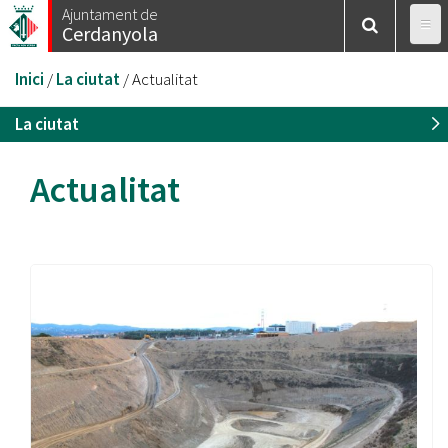
Vés
Ajuntament de
Cerdanyola
al
contingut
Esteu
Inici
/
La ciutat
/
Actualitat
aquí
La ciutat
Actualitat