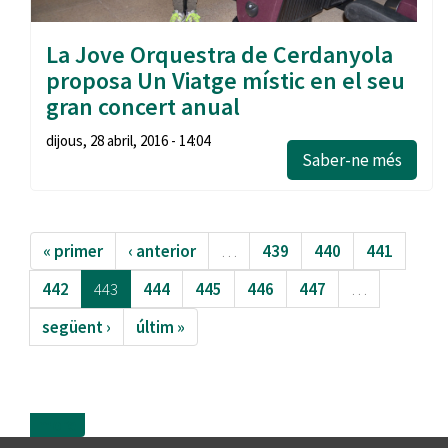
La Jove Orquestra de Cerdanyola
proposa Un Viatge místic en el seu
gran concert anual
dijous, 28 abril, 2016 - 14:04
Saber-ne més
« primer
‹ anterior
…
439
440
441
442
443
444
445
446
447
…
següent ›
últim »
more