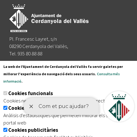
Pl. Francesc Layret, s/n
08290 Cerdanyola del Vallès,
Tel. 935 80 88 88
Segueix-nos a:
La web de l'Ajuntament de Cerdanyola del Vallès fa servir galetes per
millorar l'experiència de navegació dels seus usuaris.
Consulta més
informació
.
Subscriu-te al nostre butlletí
Cookies funcionals
Cookies necessaries per el funcionament correcte de la web
Cookies analítiques
|
|
|
Inici
Avís legal
Protecció de dades
Mapa del lloc
Anàlisis d'estadístiques que permeten millorar els serveis del
|
Accessibilitat
portal web
Cookies publicitàries