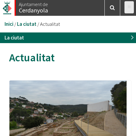
Vés
Ajuntament de
Cerdanyola
al
contingut
Esteu
Inici
/
La ciutat
/
Actualitat
aquí
La ciutat
Actualitat