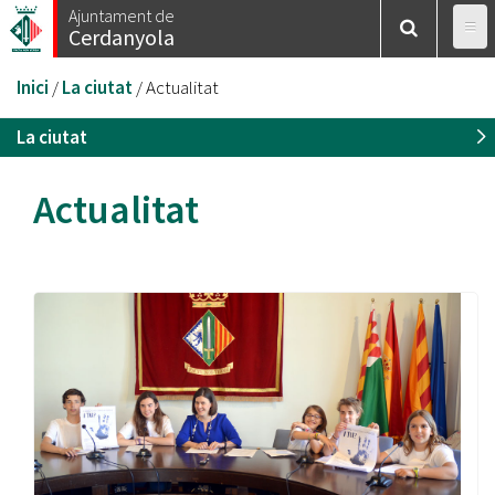
Vés
Ajuntament de
Cerdanyola
al
contingut
Esteu
Inici
/
La ciutat
/
Actualitat
aquí
La ciutat
Actualitat