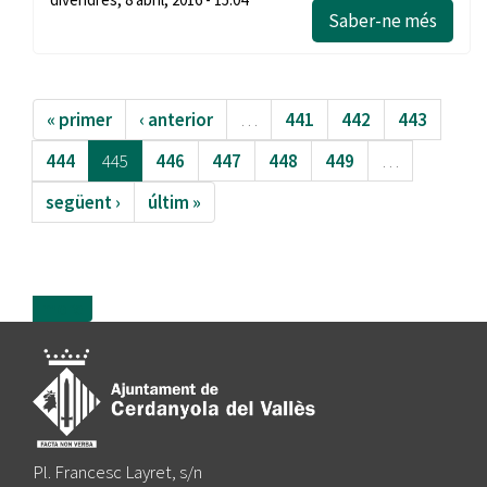
Saber-ne més
« primer
‹ anterior
…
441
442
443
444
445
446
447
448
449
…
següent ›
últim »
more
Pl. Francesc Layret, s/n