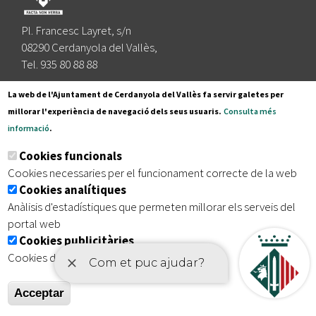
Pl. Francesc Layret, s/n
08290 Cerdanyola del Vallès,
Tel. 935 80 88 88
Segueix-nos a:
La web de l'Ajuntament de Cerdanyola del Vallès fa servir galetes per
millorar l'experiència de navegació dels seus usuaris.
Consulta més
informació
.
Subscriu-te al nostre butlletí
Cookies funcionals
Cookies necessaries per el funcionament correcte de la web
Cookies analítiques
|
|
|
Inici
Avís legal
Protecció de dades
Mapa del lloc
Anàlisis d'estadístiques que permeten millorar els serveis del
|
Accessibilitat
portal web
Cookies publicitàries
Cookies de tercers amb finalitat publicitària
Acceptar