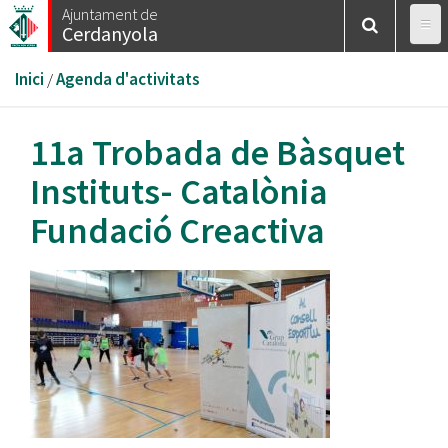
Vés
Ajuntament de
Cerdanyola
al
contingut
Esteu
Inici
/
Agenda d'activitats
aquí
11a Trobada de Bàsquet
Instituts- Catalònia
Fundació Creactiva