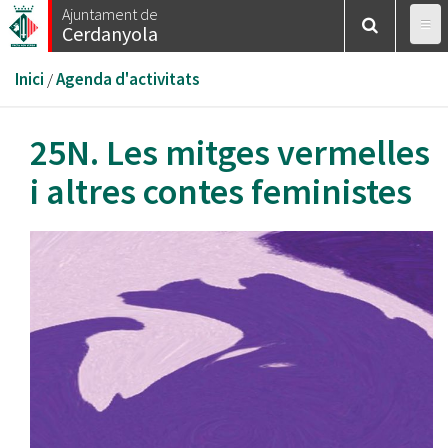
Vés
Ajuntament de
Cerdanyola
al
contingut
Esteu
Inici
/
Agenda d'activitats
aquí
25N. Les mitges vermelles
i altres contes feministes