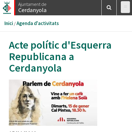
Vés
Ajuntament de
Cerdanyola
al
contingut
Esteu
Inici
/
Agenda d'activitats
aquí
Acte polític d'Esquerra
Republicana a
Cerdanyola