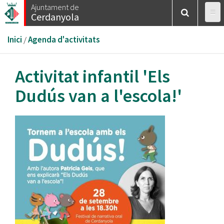
Vés
Ajuntament de
Cerdanyola
al
contingut
Esteu
Inici
/
Agenda d'activitats
aquí
Activitat infantil 'Els
Dudús van a l'escola!'