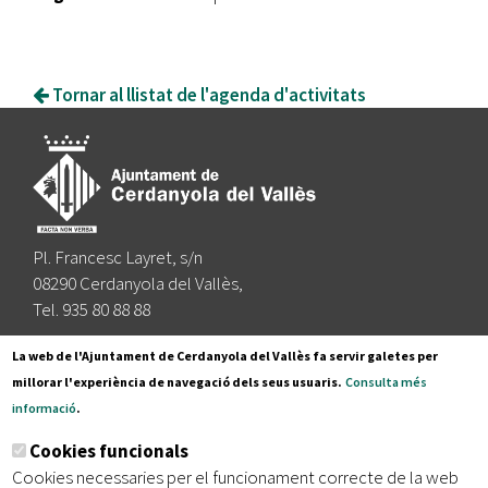
Tornar al llistat de l'agenda d'activitats
Pl. Francesc Layret, s/n
08290 Cerdanyola del Vallès,
Tel. 935 80 88 88
Segueix-nos a:
La web de l'Ajuntament de Cerdanyola del Vallès fa servir galetes per
millorar l'experiència de navegació dels seus usuaris.
Consulta més
informació
.
Subscriu-te al nostre butlletí
Cookies funcionals
Cookies necessaries per el funcionament correcte de la web