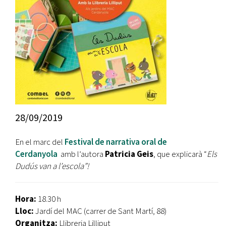
28/09/2019
En el marc del
Festival de narrativa oral de
Cerdanyola
amb l’autora
Patricia Geis
, que explicarà “
Els
Dudús van a l’escola”!
Hora:
18.30 h
Lloc:
Jardí del MAC (carrer de Sant Martí, 88)
Organitza:
Llibreria Lilliput