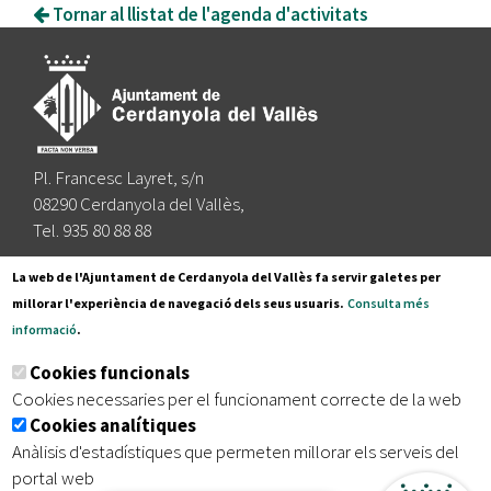
Tornar al llistat de l'agenda d'activitats
Pl. Francesc Layret, s/n
08290 Cerdanyola del Vallès,
Tel. 935 80 88 88
Segueix-nos a:
La web de l'Ajuntament de Cerdanyola del Vallès fa servir galetes per
millorar l'experiència de navegació dels seus usuaris.
Consulta més
informació
.
Subscriu-te al nostre butlletí
Cookies funcionals
Cookies necessaries per el funcionament correcte de la web
Cookies analítiques
|
|
|
Inici
Avís legal
Protecció de dades
Mapa del lloc
Anàlisis d'estadístiques que permeten millorar els serveis del
|
Accessibilitat
portal web