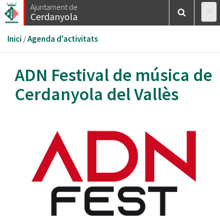
Vés
Ajuntament de
Cerdanyola
al
contingut
Esteu
Inici
/
Agenda d'activitats
aquí
ADN Festival de música de
Cerdanyola del Vallès