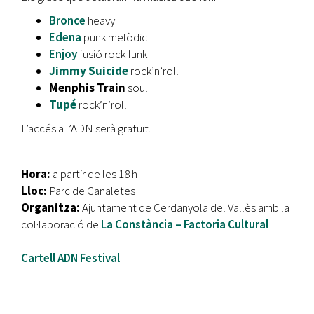
Bronce
heavy
Edena
punk melòdic
Enjoy
fusió rock funk
Jimmy Suicide
rock’n’roll
Menphis Train
soul
Tupé
rock’n’roll
L’accés a l’ADN serà gratuït.
Hora:
a partir de les 18 h
Lloc:
Parc de Canaletes
Organitza:
Ajuntament de Cerdanyola del Vallès amb la
col·laboració de
La Constància – Factoria Cultural
Cartell ADN Festival