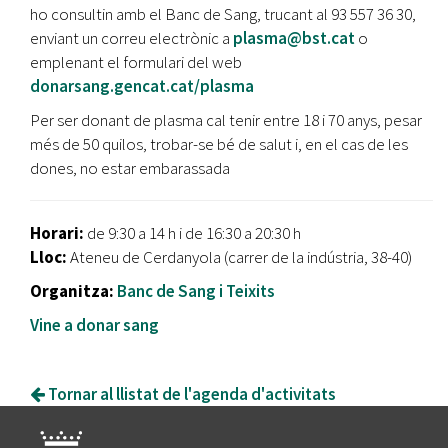
ho consultin amb el Banc de Sang, trucant al 93 557 36 30,
enviant un correu electrònic a
plasma@bst.cat
o
emplenant el formulari del web
donarsang.gencat.cat/plasma
Per ser donant de plasma cal tenir entre 18 i 70 anys, pesar
més de 50 quilos, trobar-se bé de salut i, en el cas de les
dones, no estar embarassada
Horari:
de 9:30 a 14 h i de 16:30 a 20:30 h
Lloc:
Ateneu de Cerdanyola (carrer de la indústria, 38-40)
Organitza:
Banc de Sang i Teixits
Vine a donar sang
Tornar al llistat de l'agenda d'activitats