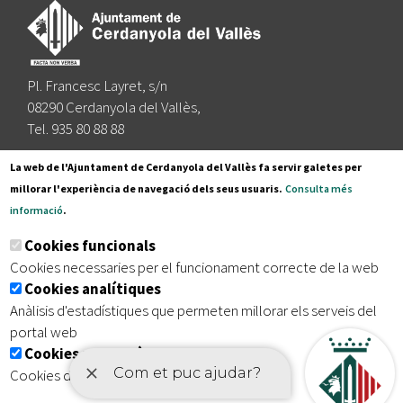
Pl. Francesc Layret, s/n
08290 Cerdanyola del Vallès,
Tel. 935 80 88 88
Segueix-nos a:
La web de l'Ajuntament de Cerdanyola del Vallès fa servir galetes per
millorar l'experiència de navegació dels seus usuaris.
Consulta més
informació
.
Subscriu-te al nostre butlletí
Cookies funcionals
Cookies necessaries per el funcionament correcte de la web
Cookies analítiques
|
|
|
Inici
Avís legal
Protecció de dades
Mapa del lloc
Anàlisis d'estadístiques que permeten millorar els serveis del
|
Accessibilitat
portal web
Cookies publicitàries
Cookies de tercers amb finalitat publicitària