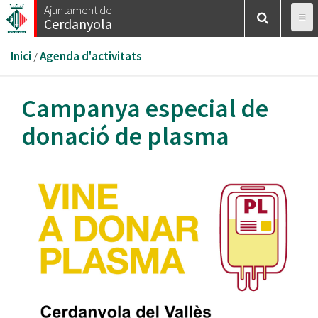
Vés
Ajuntament de
Cerdanyola
al
contingut
Esteu
Inici
/
Agenda d'activitats
aquí
Campanya especial de
donació de plasma