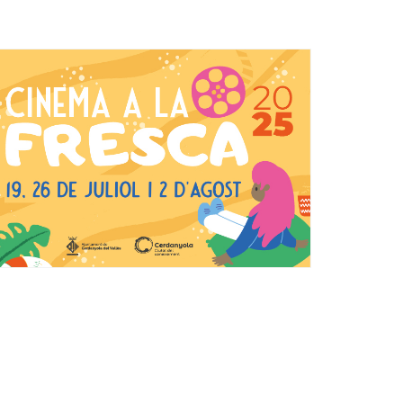
Ètica i Integritat
Entitats
Retiment de Comptes
Equipaments
Accés a Informació Pública
Mercats Municipals
Dades Obertes
Webs Municipals
Catàleg de Serveis i Tràmits