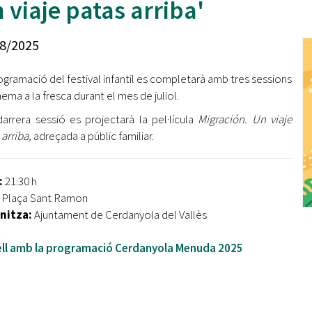
 viaje patas arriba'
Oberta la convocatòria d'Ajuts per a l'autoocupació
jove 2026
8/2025
Cerdanyola opta a més de 5 milions d'euros del Pla de
Barris per transformar les Fontetes, Quatre Cantons i
ogramació del festival infantil es completarà amb tres sessions
l'entorn de l'avinguda Catalunya
ema a la fresca durant el mes de juliol.
El FIT presenta el cartell de la seva 16a edició i dona el
darrera sessió es projectarà la pel·lícula
Migración. Un viaje
tret de sortida al festival
 arriba,
adreçada a públic familiar.
L’Ajuntament reparteix ulleres gratuïtes per veure
l'eclipsi solar
:
21:30 h
Plaça Sant Ramon
nitza:
Ajuntament de Cerdanyola del Vallès
ell amb la programació Cerdanyola Menuda 2025