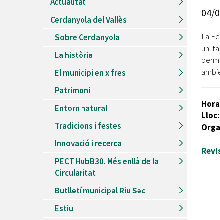
Actualitat
Recursos Humans
04/0
Cerdanyola del Vallès
Del
26/06/2026
al
30/08/2026
Patis oberts temporada d'estiu
La Fe
Sobre Cerdanyola
un t
Del
13/06/2026
al
08/09/2026
La història
Piscines d'estiu a Cerdanyola
perme
ambie
El municipi en xifres
Del
01/06/2026
al
30/09/2026
Refugis climàtics a Cerdanyola
Patrimoni
Del
22/05/2026
al
06/09/2026
Hora
Entorn natural
Jocs d'aigua del Parc Cordelles
Lloc
Tradicions i festes
Orga
Del
01/07/2024
al
31/08/2026
Decorem! Conte 'La truita de nabius'
Innovació i recerca
Revi
PECT HubB30. Més enllà de la
Circularitat
Butlletí municipal Riu Sec
Estiu