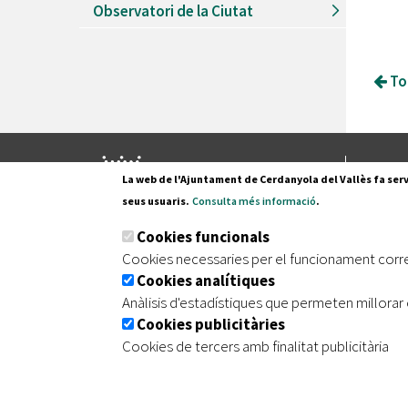
Observatori de la Ciutat
Tor
Pl. Fran
La web de l'Ajuntament de Cerdanyola del Vallès fa serv
08290 C
seus usuaris.
Consulta més informació
.
Tel. 935
Cookies funcionals
Cookies necessaries per el funcionament corr
Cookies analítiques
|
|
|
Inici
Avís legal
Protecció de dades
Mapa de
Anàlisis d'estadístiques que permeten millorar 
Cookies publicitàries
Cookies de tercers amb finalitat publicitària