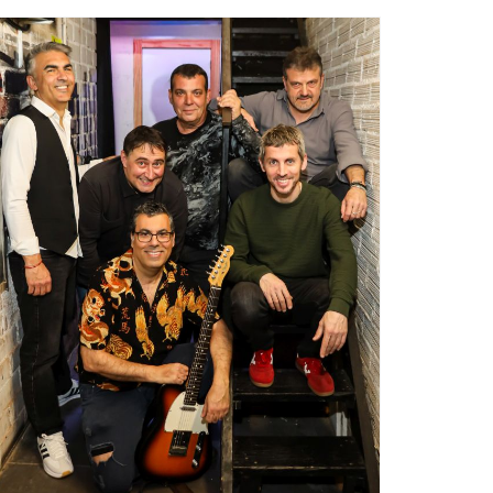
Ètica i Integritat
Entitats
Retiment de Comptes
Equipaments
Accés a Informació Pública
Mercats Municipals
Dades Obertes
Webs Municipals
Catàleg de Serveis i Tràmits