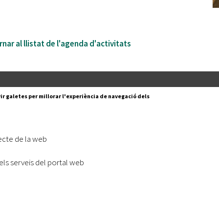
nar al llistat de l'agenda d'activitats
Segueix-nos a:
cesc Layret, s/n
ir galetes per millorar l'experiència de navegació dels
erdanyola del Vallès,
 80 88 88
Subscriu-te al nostre butll
ecte de la web
|
l lloc
Accessibilitat
els serveis del portal web