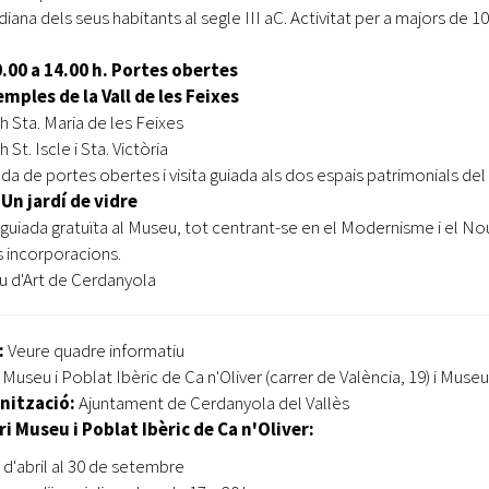
iana dels seus habitants al segle III aC. Activitat per a majors de 10
.00 a 14.00 h. Portes obertes
emples de la Vall de les Feixes
 h Sta. Maria de les Feixes
h St. Iscle i Sta. Victòria
da de portes obertes i visita guiada als dos espais patrimonials de
 Un jardí de vidre
a guiada gratuïta al Museu, tot centrant-se en el Modernisme i el 
 incorporacions.
 d'Art de Cerdanyola
:
Veure quadre informatiu
Museu i Poblat Ibèric de Ca n'Oliver (carrer de València, 19) i Museu
nització:
Ajuntament de Cerdanyola del Vallès
i Museu i Poblat Ibèric de Ca n'Oliver:
1 d'abril al 30 de setembre