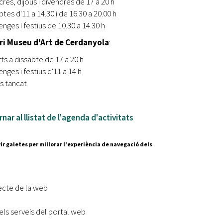
res, dijous i divendres de 17 a 20 h
tes d'11 a 14.30 i de 16.30 a 20.00 h
nges i festius de 10.30 a 14.30 h
ri Museu d'Art de Cerdanyola
:
ts a dissabte de 17 a 20 h
nges i festius d'11 a 14 h
ns tancat
nar al llistat de l'agenda d'activitats
ir galetes per millorar l'experiència de navegació dels
Segueix-nos a:
cesc Layret, s/n
erdanyola del Vallès,
ecte de la web
 80 88 88
els serveis del portal web
Subscriu-te al nostre butll