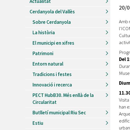
Actualitat
Recursos Humans
20/0
Cerdanyola del Vallès
Del
26/06/2026
al
30/08/2026
Patis oberts temporada d'estiu
Amb m
Sobre Cerdanyola
l'ICO
Del
13/06/2026
al
08/09/2026
La història
Piscines d'estiu a Cerdanyola
Cultu
activi
El municipi en xifres
Del
01/06/2026
al
30/09/2026
Refugis climàtics a Cerdanyola
Progr
Patrimoni
Del 
Del
22/05/2026
al
06/09/2026
Entorn natural
Jocs d'aigua del Parc Cordelles
Duran
Museu
Tradicions i festes
Del
01/07/2024
al
31/08/2026
Decorem! Conte 'La truita de nabius'
Dium
Innovació i recerca
11.30
PECT HubB30. Més enllà de la
Visit
Circularitat
han e
Butlletí municipal Riu Sec
Arque
edific
Estiu
urbana