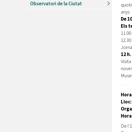
Observatori de la Ciutat
quotid
anys
De 10
Els t
11.00
12.30 
Jorna
12 h.
Visit
noves
Museu
Hora
Lloc:
Orga
Horar
De l'