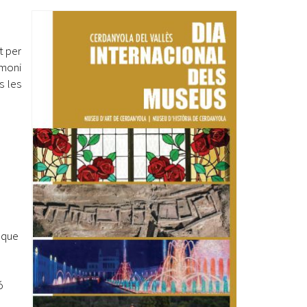
Ètica i Integritat
Entitats
t per
Retiment de Comptes
imoni
Equipaments
s les
Accés a Informació Pública
Mercats Municipals
Dades Obertes
Webs Municipals
Catàleg de Serveis i Tràmits
s que
ó