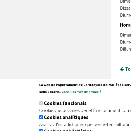
Dimec
Dissab
Diume
Hora
Dimar
Diume
Dillu
Tor
La web de l'Ajuntament de Cerdanyola del Vallès fa serv
seus usuaris.
Consulta més informació
.
Pl. Fran
Cookies funcionals
08290 C
Cookies necessaries per el funcionament corr
Tel. 935
Cookies analítiques
Anàlisis d'estadístiques que permeten millorar 