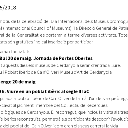
Oberta la convocatòria d'Ajuts per a l'autoocupació
5/2018
jove 2026
otiu de la celebració del Dia Internacional dels Museus promogu
Cerdanyola opta a més de 5 milions d'euros del Pla de
Barris per transformar les Fontetes, Quatre Cantons i
M (Internacional Council of Museums) i la Direcció General de Patr
l'entorn de l'avinguda Catalunya
ral de la Generalitat es portaran a terme diverses activitats. Tote
tats són gratuïtes i no cal inscripció per participar.
El FIT presenta el cartell de la seva 16a edició i dona el
ama d'activitats:
tret de sortida al festival
18 al 20 de maig. Jornada de Portes Obertes
L’Ajuntament reparteix ulleres gratuïtes per veure
t aquests dies els museus de Cerdanyola seran d’entrada lliure.
l'eclipsi solar
 i Poblat Ibèric de Ca n’Oliver i Museu d'Art de Cerdanyola
enge 20 de maig
 h. Viure en un poblat ibèric al segle III aC
a guiada al poblat ibèric de Ca n'Oliver de la mà d'un dels arqueòleg
xcavat al jaciment i membre del Col·lectiu de Recerques
ològiques de Cerdanyola. El recorregut, que inclou la visita als tres
is ibèrics reconstruïts, permetrà als participants descobrir l'evoluci
 del poblat del Ca n'Oliver i com eren els seus carrers i la vida