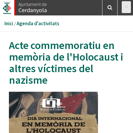
Vés
Ajuntament de
Cerdanyola
al
contingut
Esteu
Inici
/
Agenda d'activitats
aquí
Acte commemoratiu en
memòria de l'Holocaust i
altres víctimes del
nazisme