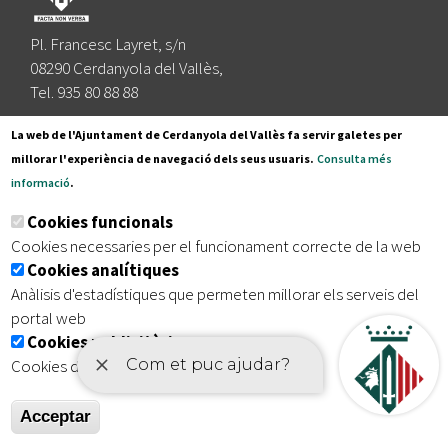
Pl. Francesc Layret, s/n
08290 Cerdanyola del Vallès,
Tel. 935 80 88 88
Segueix-nos a:
La web de l'Ajuntament de Cerdanyola del Vallès fa servir galetes per
millorar l'experiència de navegació dels seus usuaris.
Consulta més
informació
.
Subscriu-te al nostre butlletí
Cookies funcionals
Cookies necessaries per el funcionament correcte de la web
Cookies analítiques
|
|
|
Inici
Avís legal
Protecció de dades
Mapa del lloc
Anàlisis d'estadístiques que permeten millorar els serveis del
|
Accessibilitat
portal web
Cookies publicitàries
Cookies de tercers amb finalitat publicitària
Acceptar