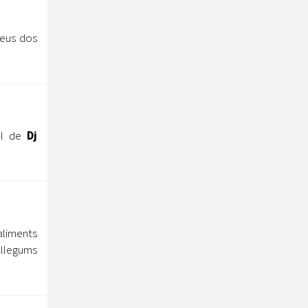
seus dos
al de
Dj
aliments
 llegums