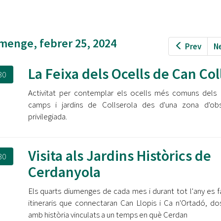
Oberta la convocatòria d'Ajuts per a l'autoocupació
jove 2026
Cerdanyola opta a més de 5 milions d'euros del Pla de
menge, febrer 25, 2024
Prev
N
Barris per transformar les Fontetes, Quatre Cantons i
l'entorn de l'avinguda Catalunya
La Feixa dels Ocells de Can Col
30
El FIT presenta el cartell de la seva 16a edició i dona el
tret de sortida al festival
Activitat per contemplar els ocells més comuns dels
camps i jardins de Collserola des d'una zona d'obs
L’Ajuntament reparteix ulleres gratuïtes per veure
privilegiada.
l'eclipsi solar
Visita als Jardins Històrics de
30
Cerdanyola
Els quarts diumenges de cada mes i durant tot l'any es f
itineraris que connectaran Can Llopis i Ca n'Ortadó, dos
amb història vinculats a un temps en què Cerdan