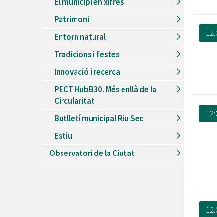
El municipi en xifres
Patrimoni
12:
Entorn natural
Tradicions i festes
Innovació i recerca
PECT HubB30. Més enllà de la
Circularitat
12:
Butlletí municipal Riu Sec
Estiu
Observatori de la Ciutat
12: