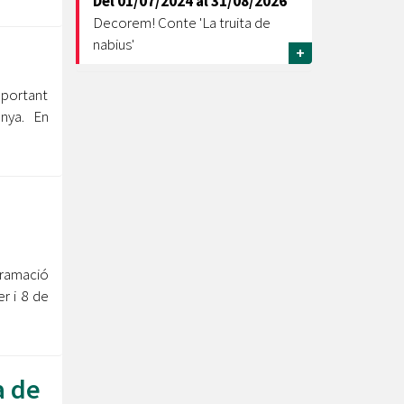
Del
01/07/2024
al
31/08/2026
Decorem! Conte 'La truita de
nabius'
+
 portant
unya. En
gramació
r i 8 de
a de