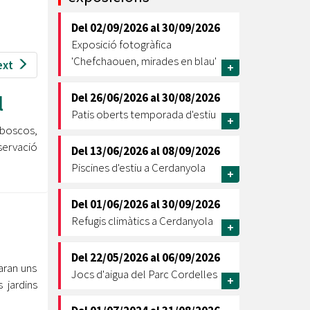
Ètica i Integritat
Del
02/09/2026
al
30/09/2026
Entitats
Exposició fotogràfica
Retiment de Comptes
'Chefchaouen, mirades en blau'
ext
+
Equipaments
Accés a Informació Pública
l
Del
26/06/2026
al
30/08/2026
Patis oberts temporada d'estiu
+
Mercats Municipals
 boscos,
Dades Obertes
ervació
Del
13/06/2026
al
08/09/2026
Webs Municipals
Catàleg de Serveis i Tràmits
Piscines d'estiu a Cerdanyola
+
Del
01/06/2026
al
30/09/2026
Refugis climàtics a Cerdanyola
+
Del
22/05/2026
al
06/09/2026
aran uns
Jocs d'aigua del Parc Cordelles
+
 jardins