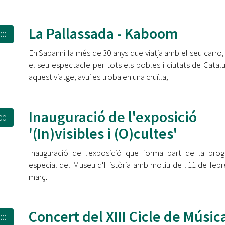
La Pallassada - Kaboom
00
En Sabanni fa més de 30 anys que viatja amb el seu carro,
el seu espectacle per tots els pobles i ciutats de Catal
aquest viatge, avui es troba en una cruïlla;
Inauguració de l'exposició
00
'(In)visibles i (O)cultes'
Inauguració de l'exposició que forma part de la pro
especial del Museu d'Història amb motiu de l'11 de febre
març.
Concert del XIII Cicle de Músic
00