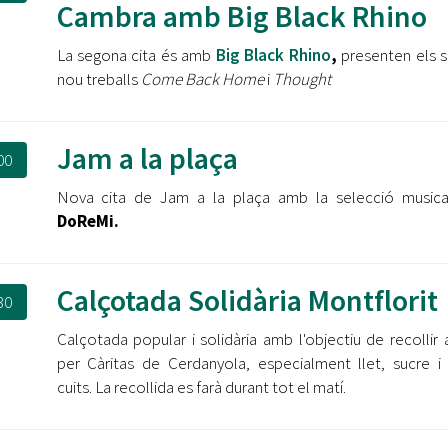
Cambra amb Big Black Rhino
La segona cita és amb
Big Black Rhino
,
presenten els 
nou treballs
Come Back Home
i
Thought
Jam a la plaça
00
Nova cita de Jam a la plaça amb la selecció music
DoReMi.
Calçotada Solidària Montflorit
30
Calçotada popular i solidària amb l'objectiu de recollir 
per Càritas de Cerdanyola, especialment llet, sucre i
cuits. La recollida es farà durant tot el matí.