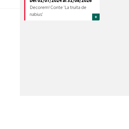
Del
01/07/2024
al
31/08/2026
Decorem! Conte 'La truita de
nabius'
+