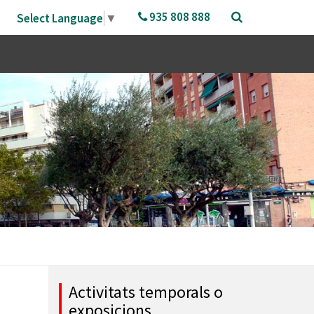
935 808 888
Select Language
▼
AL
GUIA DE LA CIUTAT
TREBALL
TRANSPARÈNCIA
Informació Institucional i
COMERÇ I MERCATS
Telèfons i Adreces
Organitzativa
PROMOCIÓ EMPRESARIAL
Farmàcies
Acció de Govern i Normativa
Gestió Econòmica
MOBILITAT
Transport Urbà
s
Contractes, Convenis i
URBANISME
Com Arribar-hi
Subvencions
Activitats temporals o
Participació
exposicions
ARXIU MUNICIPAL
Informació Geogràfica