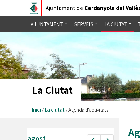
Vés
Ajuntament de
Cerdanyola del Vallè
al
contingut
AJUNTAMENT
SERVEIS
LA CIUTAT
ESTRUCTURA
PARTICIPACIÓ CIUTADANA
A
CERDANYOLA DEL VALLÈS
ORGANITZATIVA
Una ciutat privilegiada. Universitària,
Ple Mun
ATENCIÓ A LA CIUTADANIA
acollidora, dinàmica, humana, amb més
Alcalde
de 1.000 anys d'història
Junta 
+
Consistori
INFORMACIÓ AL CONSUMIDOR
La Ciutat
Comiss
L'OBSERVATORI DE LA CIUTAT
Grups Municipals
TURISME
Esteu
Totes les dades de la ciutat a
Planifi
Inici
/
La ciutat
/
Agenda d'activitats
Organigrama
aquí
disposició teva
JOVENTUT
+
Bon Go
Personal Eventual
Ag
agost
INFÀNCIA
Avaluac
AGENDA