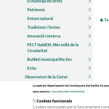
El municipi en xifres
Patrimoni
Entorn natural
Tor
Tradicions i festes
Innovació i recerca
PECT HubB30. Més enllà de la
Circularitat
Butlletí municipal Riu Sec
Estiu
Observatori de la Ciutat
La web de l'Ajuntament de Cerdanyola del Vallès fa serv
seus usuaris.
Consulta més informació
.
Pl. Fran
Cookies funcionals
08290 C
Cookies necessaries per el funcionament corr