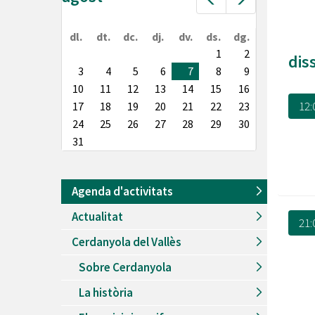
Prev
Next
Recursos Humans
Del
26/06/2026
al
30/08/2026
dl.
dt.
dc.
dj.
dv.
ds.
dg.
Patis oberts temporada d'estiu
1
2
dis
Del
13/06/2026
al
08/09/2026
3
4
5
6
7
8
9
Piscines d'estiu a Cerdanyola
10
11
12
13
14
15
16
12:
17
18
19
20
21
22
23
Del
01/06/2026
al
30/09/2026
Refugis climàtics a Cerdanyola
24
25
26
27
28
29
30
31
Del
22/05/2026
al
06/09/2026
Jocs d'aigua del Parc Cordelles
Del
01/07/2024
al
31/08/2026
Agenda d'activitats
Decorem! Conte 'La truita de nabius'
Actualitat
21:
Cerdanyola del Vallès
Sobre Cerdanyola
La història