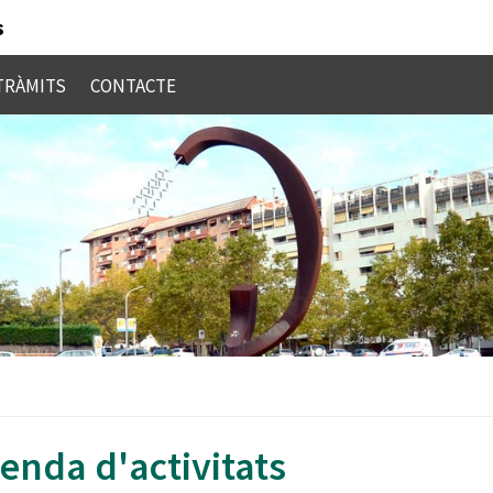
s
TRÀMITS
CONTACTE
CCIÓ DE GOVERN
COMUNICACIÓ
INFORMACIÓ MUNICIP
ACTUALITAT
icipal
Informació Administrativa
ACCIÓ SOCIAL
El mercat no sedentari de Les Fontetes es trasllada
temporalment al Parc del Turonet durant el mes
de Govern
d'agost
Informació Econòmica
HABITATGE
AiQUOS representarà Cerdanyola a la IX edició
ions
Reglaments i ordenances
d'Innpulso Emprende
CULTURA
cació Estratègica
Plans i programes municipal
La renovada plaça de la Pau obre avui al públic amb una
nova font lúdica
ESPORTS
vern
Comunicació i Premsa
enda d'activitats
La zona taronja estarà inactiva durant l’agost
EDUCACIÓ
ió de la Transparència