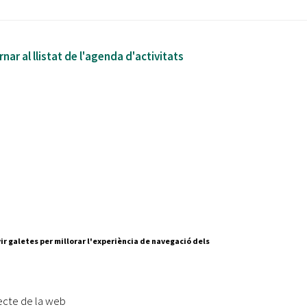
nar al llistat de l'agenda d'activitats
ir galetes per millorar l'experiència de navegació dels
Segueix-nos a:
cesc Layret, s/n
erdanyola del Vallès,
ecte de la web