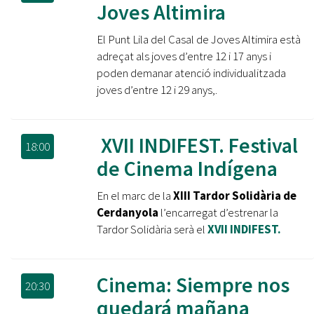
Joves Altimira
El Punt Lila del Casal de Joves Altimira està
adreçat als joves d’entre 12 i 17 anys i
poden demanar atenció individualitzada
joves d’entre 12 i 29 anys,.
XVII INDIFEST. Festival
18:00
de Cinema Indígena
En el marc de la
XIII Tardor Solidària de
Cerdanyola
l’encarregat d’estrenar la
Tardor Solidària serà el
XVII INDIFEST.
Cinema: Siempre nos
20:30
quedará mañana