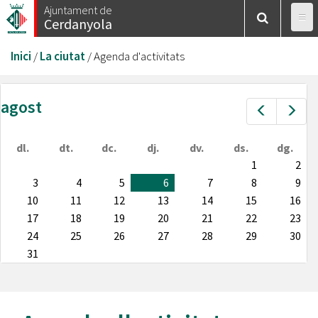
Vés
Ajuntament de
Cerdanyola
al
contingut
Esteu
Inici
/
La ciutat
/
Agenda d'activitats
aquí
agost
Prev
Nex
dl.
dt.
dc.
dj.
dv.
ds.
dg.
1
2
3
4
5
6
7
8
9
10
11
12
13
14
15
16
17
18
19
20
21
22
23
24
25
26
27
28
29
30
31