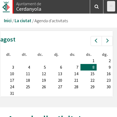
Vés
Ajuntament de
Cerdanyola
al
contingut
Esteu
Inici
/
La ciutat
/
Agenda d'activitats
aquí
agost
Prev
Nex
dl.
dt.
dc.
dj.
dv.
ds.
dg.
1
2
3
4
5
6
7
8
9
10
11
12
13
14
15
16
17
18
19
20
21
22
23
24
25
26
27
28
29
30
31