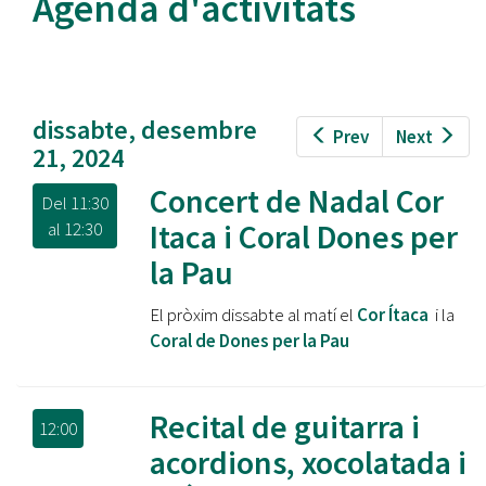
Agenda d'activitats
dissabte, desembre
Prev
Next
21, 2024
Concert de Nadal Cor
Del
11:30
Itaca i Coral Dones per
al
12:30
la Pau
El pròxim dissabte al matí el
Cor Ítaca
i la
Coral de Dones per la Pau
Recital de guitarra i
12:00
acordions, xocolatada i