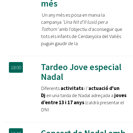
més
Un any més es posa en marxa la
campanya
'Una Nit d'Il·lusió per a
Tothom'
amb l'objectiu d'aconseguir que
tots els infants de Cerdanyola del Vallès
puguin gaudir de la
Tardeo Jove especial
18:00
Nadal
Diferents
activitats
i l’
actuació d'un
Dj
en una tarda de Nadal adreçada a
joves
d’entre 13 i 17 anys
(caldrà presentar el
DNI