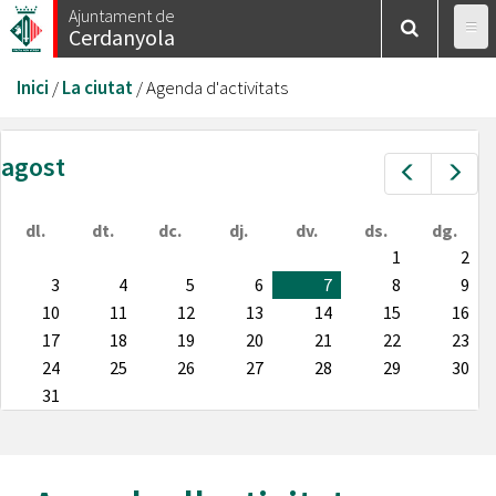
Vés
Ajuntament de
Cerdanyola
al
contingut
Esteu
Inici
/
La ciutat
/
Agenda d'activitats
aquí
agost
Prev
Nex
dl.
dt.
dc.
dj.
dv.
ds.
dg.
1
2
3
4
5
6
7
8
9
10
11
12
13
14
15
16
17
18
19
20
21
22
23
24
25
26
27
28
29
30
31