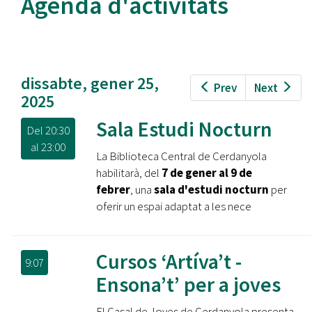
Agenda d'activitats
dissabte, gener 25,
Prev
Next
2025
Sala Estudi Nocturn
Del
20:30
al
23:00
La Biblioteca Central de Cerdanyola
habilitarà, del
7 de gener al 9 de
febrer
, una
sala d'estudi nocturn
per
oferir un espai adaptat a les nece
Cursos ‘Artíva’t -
9:07
Ensona’t’ per a joves
El Casal de Joves de Cerdanyola presenta