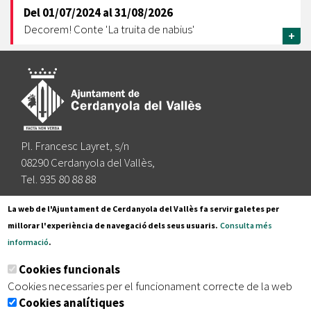
Del
01/07/2024
al
31/08/2026
Decorem! Conte 'La truita de nabius'
+
Pl. Francesc Layret, s/n
08290 Cerdanyola del Vallès,
Tel. 935 80 88 88
Segueix-nos a:
La web de l'Ajuntament de Cerdanyola del Vallès fa servir galetes per
millorar l'experiència de navegació dels seus usuaris.
Consulta més
informació
.
Subscriu-te al nostre butlletí
Cookies funcionals
Cookies necessaries per el funcionament correcte de la web
Cookies analítiques
|
|
|
Inici
Avís legal
Protecció de dades
Mapa del lloc