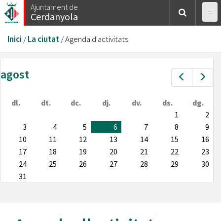
Vés
Ajuntament de
Cerdanyola
al
contingut
Esteu
Inici
/
La ciutat
/
Agenda d'activitats
aquí
agost
Prev
Nex
dl.
dt.
dc.
dj.
dv.
ds.
dg.
1
2
3
4
5
6
7
8
9
10
11
12
13
14
15
16
17
18
19
20
21
22
23
24
25
26
27
28
29
30
31