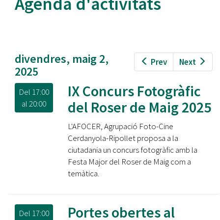
Agenda d'activitats
divendres, maig 2,
Prev
Next
2025
IX Concurs Fotogràfic
Del
17:00
del Roser de Maig 2025
al
20:00
L'AFOCER, Agrupació Foto-Cine
Cerdanyola-Ripollet proposa a la
ciutadania un concurs fotogràfic amb la
Festa Major del Roser de Maig com a
temàtica.
Portes obertes al
Del
17:00