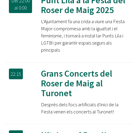
Punt Lila a la Festa del
Del
22:00
Roser de Maig 2025
al
0:00
L’Ajuntament fa una crida a viure una Festa
Major compromesa amb la igualtat i el
feminisme, i tornarà a instal·lar Punts Lila i
LGTBI per garantir espais segurs als
principals
Grans Concerts del
22:15
Roser de Maig al
Turonet
Després dels focs artificials d'inici de la
Festa venen els concerts al Turonet!