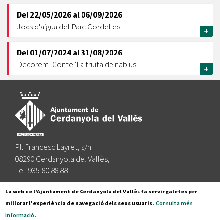
Del
22/05/2026
al
06/09/2026
Jocs d'aigua del Parc Cordelles
+
Del
01/07/2024
al
31/08/2026
Decorem! Conte 'La truita de nabius'
+
Pl. Francesc Layret, s/n
08290 Cerdanyola del Vallès,
Tel. 935 80 88 88
Segueix-nos a:
La web de l'Ajuntament de Cerdanyola del Vallès fa servir galetes per
millorar l'experiència de navegació dels seus usuaris.
Consulta més
informació
.