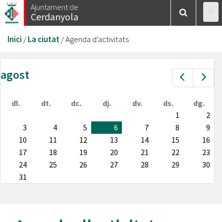
Vés
Ajuntament de
Cerdanyola
al
contingut
Esteu
Inici
/
La ciutat
/
Agenda d'activitats
aquí
agost
Prev
Nex
dl.
dt.
dc.
dj.
dv.
ds.
dg.
1
2
3
4
5
6
7
8
9
10
11
12
13
14
15
16
17
18
19
20
21
22
23
24
25
26
27
28
29
30
31