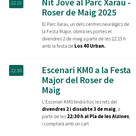
Nit Jove al Parc Xarau -
22:15
Roser de Maig 2025
El Parc Xarau, un dels centres neuràlgics de
la Festa Major, obrirà les portes el
divendres 2 de maig a partir de les 22:15 h
amb la festa de
Los 40 Urban.
Escenari KM0 a la Festa
22:30
Major del Roser de
Maig
L’Escenari KM0 tindrà lloc les nits del
divendres 2 i dissabte 3 de maig
, a
partir de les
22:30 h al Pla de les Alzines
,
i comptarà amb un cart