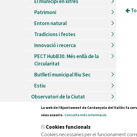
El municipi en xifres
Tor
Patrimoni
Entorn natural
Tradicions i festes
Innovació i recerca
PECT HubB30. Més enllà de la
Circularitat
Butlletí municipal Riu Sec
Estiu
Observatori de la Ciutat
La web de l'Ajuntament de Cerdanyola del Vallès fa serv
seus usuaris.
Consulta més informació
.
Pl. Fran
Cookies funcionals
08290 C
Cookies necessaries per el funcionament corr