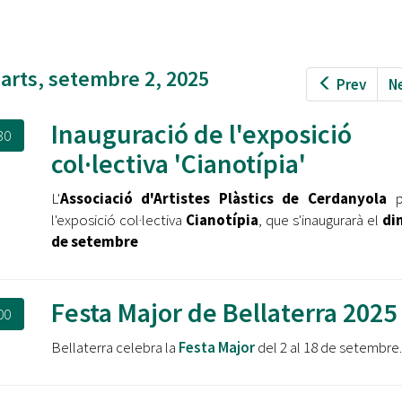
Oberta la convocatòria d'Ajuts per a l'autoocupació
jove 2026
Cerdanyola opta a més de 5 milions d'euros del Pla de
arts, setembre 2, 2025
Prev
N
Barris per transformar les Fontetes, Quatre Cantons i
l'entorn de l'avinguda Catalunya
Inauguració de l'exposició
30
El FIT presenta el cartell de la seva 16a edició i dona el
col·lectiva 'Cianotípia'
tret de sortida al festival
L'
Associació d'Artistes Plàstics de Cerdanyola
p
L’Ajuntament reparteix ulleres gratuïtes per veure
l'exposició col·lectiva
Cianotípia
, que s'inaugurarà el
di
l'eclipsi solar
de setembre
Festa Major de Bellaterra 2025
00
Bellaterra celebra la
Festa Major
del 2 al 18 de setembre.