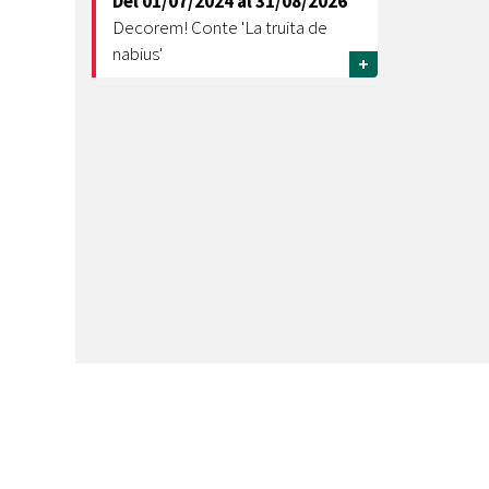
Del
01/07/2024
al
31/08/2026
Decorem! Conte 'La truita de
nabius'
+