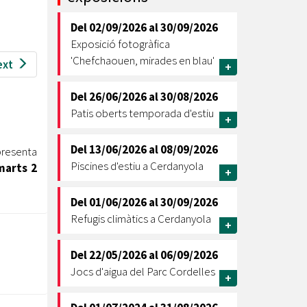
Ètica i Integritat
Del
02/09/2026
al
30/09/2026
Entitats
Exposició fotogràfica
Retiment de Comptes
'Chefchaouen, mirades en blau'
ext
+
Equipaments
Accés a Informació Pública
Del
26/06/2026
al
30/08/2026
Patis oberts temporada d'estiu
+
Mercats Municipals
Dades Obertes
Del
13/06/2026
al
08/09/2026
resenta
Webs Municipals
Catàleg de Serveis i Tràmits
Piscines d'estiu a Cerdanyola
marts 2
+
Del
01/06/2026
al
30/09/2026
Refugis climàtics a Cerdanyola
+
Del
22/05/2026
al
06/09/2026
Jocs d'aigua del Parc Cordelles
+