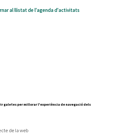
nar al llistat de l'agenda d'activitats
ir galetes per millorar l'experiència de navegació dels
Segueix-nos a:
cesc Layret, s/n
erdanyola del Vallès,
ecte de la web