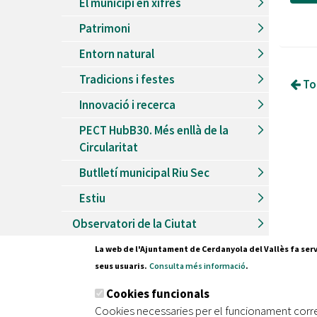
El municipi en xifres
Patrimoni
Entorn natural
Tradicions i festes
Tor
Innovació i recerca
PECT HubB30. Més enllà de la
Circularitat
Butlletí municipal Riu Sec
Estiu
Observatori de la Ciutat
La web de l'Ajuntament de Cerdanyola del Vallès fa serv
seus usuaris.
Consulta més informació
.
Pl. Fran
Cookies funcionals
08290 C
Cookies necessaries per el funcionament corr