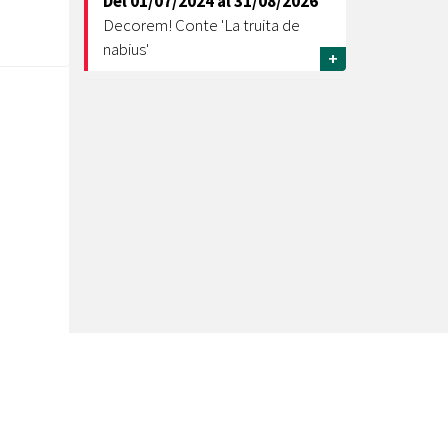
Del
01/07/2024
al
31/08/2026
Decorem! Conte 'La truita de
nabius'
+