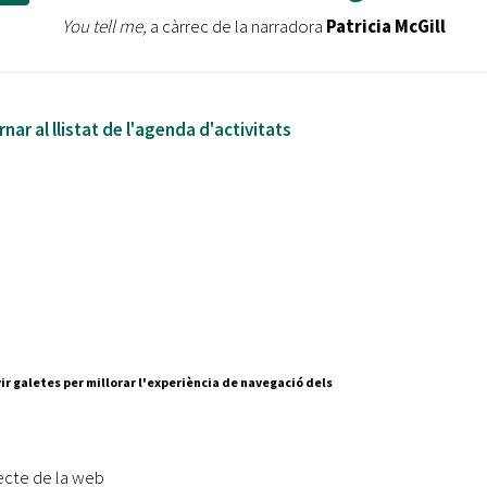
You tell me,
a càrrec de la narradora
Patricia McGill
nar al llistat de l'agenda d'activitats
ir galetes per millorar l'experiència de navegació dels
Segueix-nos a:
cesc Layret, s/n
erdanyola del Vallès,
ecte de la web