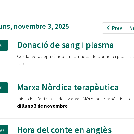
Oberta la convocatòria d'Ajuts per a l'autoocupació
jove 2026
Cerdanyola opta a més de 5 milions d'euros del Pla de
luns, novembre 3, 2025
Prev
N
Barris per transformar les Fontetes, Quatre Cantons i
l'entorn de l'avinguda Catalunya
Donació de sang i plasma
30
El FIT presenta el cartell de la seva 16a edició i dona el
tret de sortida al festival
Cerdanyola seguirà acollint jornades de donació i plasma d
tardor.
L’Ajuntament reparteix ulleres gratuïtes per veure
l'eclipsi solar
Marxa Nòrdica terapèutica
30
Inici de l'activitat de Marxa Nòrdica terapèutica e
dilluns 3 de novembre
.
Hora del conte en anglès
30