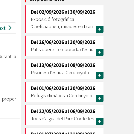
Ètica i Integritat
Del
02/09/2026
al
30/09/2026
Entitats
Exposició fotogràfica
Retiment de Comptes
'Chefchaouen, mirades en blau'
ext
+
Equipaments
Accés a Informació Pública
Del
26/06/2026
al
30/08/2026
Patis oberts temporada d'estiu
+
Mercats Municipals
urant la
Dades Obertes
Del
13/06/2026
al
08/09/2026
Webs Municipals
Catàleg de Serveis i Tràmits
Piscines d'estiu a Cerdanyola
+
Del
01/06/2026
al
30/09/2026
Refugis climàtics a Cerdanyola
+
l proper
Del
22/05/2026
al
06/09/2026
Jocs d'aigua del Parc Cordelles
+