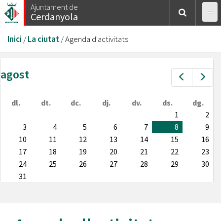
Vés
Ajuntament de
Cerdanyola
al
contingut
Esteu
Inici
/
La ciutat
/
Agenda d'activitats
aquí
agost
Prev
Nex
dl.
dt.
dc.
dj.
dv.
ds.
dg.
1
2
3
4
5
6
7
8
9
10
11
12
13
14
15
16
17
18
19
20
21
22
23
24
25
26
27
28
29
30
31