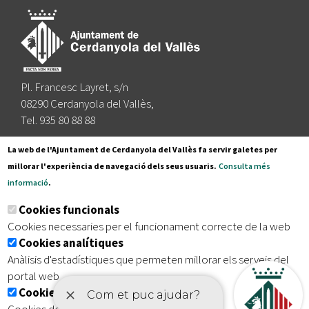
Pl. Francesc Layret, s/n
08290 Cerdanyola del Vallès,
Tel. 935 80 88 88
Segueix-nos a:
La web de l'Ajuntament de Cerdanyola del Vallès fa servir galetes per
millorar l'experiència de navegació dels seus usuaris.
Consulta més
informació
.
Subscriu-te al nostre butlletí
Cookies funcionals
Cookies necessaries per el funcionament correcte de la web
Cookies analítiques
|
|
|
Inici
Avís legal
Protecció de dades
Mapa del lloc
Anàlisis d'estadístiques que permeten millorar els serveis del
|
Accessibilitat
portal web
Cookies publicitàries