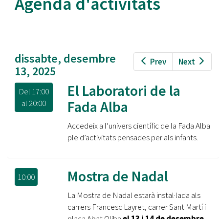
Agenda d'activitats
dissabte, desembre
Prev
Next
13, 2025
El Laboratori de la
Del
17:00
Fada Alba
al
20:00
Accedeix a l’univers científic de la Fada Alba
ple d’activitats pensades per als infants.
Mostra de Nadal
10:00
La Mostra de Nadal estarà instal·lada als
carrers Francesc Layret, carrer Sant Martí i
plaça Abat Oliba
el 13 i 14 de desembre.