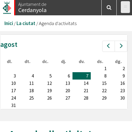
Vés
Ajuntament de
Cerdanyola
al
contingut
Esteu
Inici
/
La ciutat
/
Agenda d'activitats
aquí
agost
Prev
Nex
dl.
dt.
dc.
dj.
dv.
ds.
dg.
1
2
3
4
5
6
7
8
9
10
11
12
13
14
15
16
17
18
19
20
21
22
23
24
25
26
27
28
29
30
31