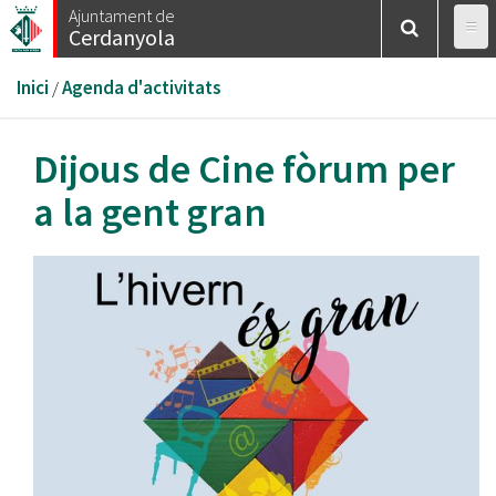
Vés
Ajuntament de
Cerdanyola
al
contingut
Esteu
Inici
/
Agenda d'activitats
aquí
Dijous de Cine fòrum per
a la gent gran