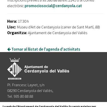
Inscripcions prèvies a 93 580 88 88 ext 2141 o al correu
electrònic
promociosocial@cerdanyola.cat
Hora:
17:30 h
Lloc:
Museu d'Art de Cerdanyola (carrer de Sant Martí, 88)
Organitza:
Ajuntament de Cerdanyola del Vallès
Tornar al llistat de l'agenda d'activitats
Pl. Francesc Layret, s/n
08290 Cerdanyola del Vallès,
Tel. 935 80 88 88
Segueix-nos a:
La web de l'Ajuntament de Cerdanyola del Vallès fa servir galetes per