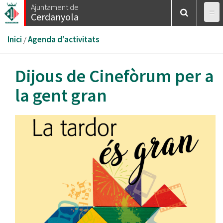
Vés
Ajuntament de
Cerdanyola
al
contingut
Esteu
Inici
/
Agenda d'activitats
aquí
Dijous de Cinefòrum per a
la gent gran