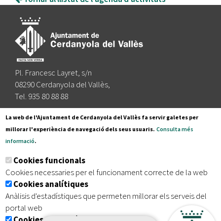
Pl. Francesc Layret, s/n
08290 Cerdanyola del Vallès,
Tel. 935 80 88 88
Segueix-nos a:
La web de l'Ajuntament de Cerdanyola del Vallès fa servir galetes per
millorar l'experiència de navegació dels seus usuaris.
Consulta més
informació
.
Subscriu-te al nostre butlletí
Cookies funcionals
Cookies necessaries per el funcionament correcte de la web
Cookies analítiques
|
|
|
Inici
Avís legal
Protecció de dades
Mapa del lloc
Anàlisis d'estadístiques que permeten millorar els serveis del
|
Accessibilitat
portal web
Cookies publicitàries