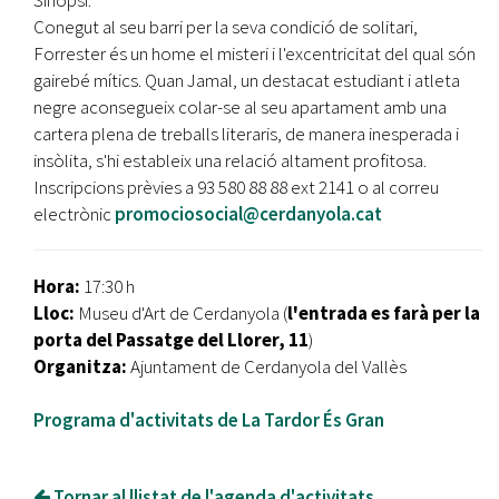
Sinopsi:
Conegut al seu barri per la seva condició de solitari,
Forrester és un home el misteri i l'excentricitat del qual són
gairebé mítics. Quan Jamal, un destacat estudiant i atleta
negre aconsegueix colar-se al seu apartament amb una
cartera plena de treballs literaris, de manera inesperada i
insòlita, s'hi estableix una relació altament profitosa.
Inscripcions prèvies a 93 580 88 88 ext 2141 o al correu
electrònic
promociosocial@cerdanyola.cat
Hora:
17:30 h
Lloc:
Museu d'Art de Cerdanyola (
l'entrada es farà per la
porta del Passatge del Llorer, 11
)
Organitza:
Ajuntament de Cerdanyola del Vallès
Programa d'activitats de La Tardor És Gran
Tornar al llistat de l'agenda d'activitats