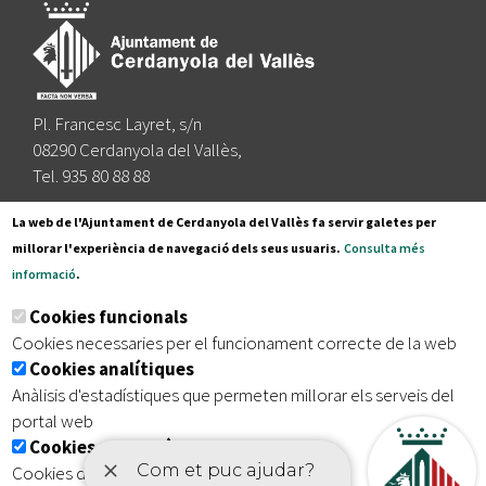
Pl. Francesc Layret, s/n
08290 Cerdanyola del Vallès,
Tel. 935 80 88 88
Segueix-nos a:
La web de l'Ajuntament de Cerdanyola del Vallès fa servir galetes per
millorar l'experiència de navegació dels seus usuaris.
Consulta més
informació
.
Subscriu-te al nostre butlletí
Cookies funcionals
Cookies necessaries per el funcionament correcte de la web
Cookies analítiques
|
|
|
Inici
Avís legal
Protecció de dades
Mapa del lloc
Anàlisis d'estadístiques que permeten millorar els serveis del
|
Accessibilitat
portal web
Cookies publicitàries
Cookies de tercers amb finalitat publicitària