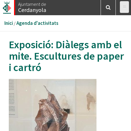
Vés
Ajuntament de
Cerdanyola
al
contingut
Esteu
Inici
/
Agenda d'activitats
aquí
Exposició: Diàlegs amb el
mite. Escultures de paper
i cartró