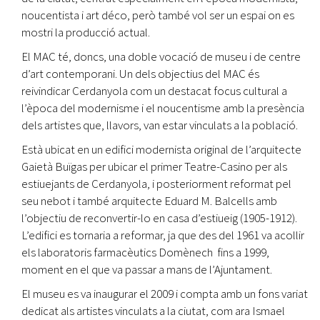
noucentista i art déco, però també vol ser un espai on es
mostri la producció actual.
El MAC té, doncs, una doble vocació de museu i de centre
d’art contemporani. Un dels objectius del MAC és
reivindicar Cerdanyola com un destacat focus cultural a
l’època del modernisme i el noucentisme amb la presència
dels artistes que, llavors, van estar vinculats a la població.
Està ubicat en un edifici modernista original de l’arquitecte
Gaietà Buïgas per ubicar el primer Teatre-Casino per als
estiuejants de Cerdanyola, i posteriorment reformat pel
seu nebot i també arquitecte Eduard M. Balcells amb
l’objectiu de reconvertir-lo en casa d’estiueig (1905-1912).
L’edifici es tornaria a reformar, ja que des del 1961 va acollir
els laboratoris farmacèutics Domènech fins a 1999,
moment en el que va passar a mans de l’Ajuntament.
El museu es va inaugurar el 2009 i compta amb un fons variat
dedicat als artistes vinculats a la ciutat, com ara Ismael