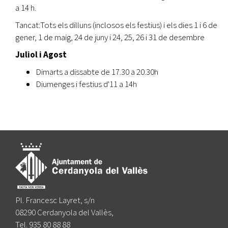
a 14 h.
Tancat:Tots els dilluns (inclosos els festius) i els dies 1 i 6 de
gener, 1 de maig, 24 de juny i 24, 25, 26 i 31 de desembre
Juliol i Agost
Dimarts a dissabte de 17.30 a 20.30h
Diumenges i festius d'11 a 14h
Pl. Francesc Layret, s/n
08290 Cerdanyola del Vallès,
Tel. 935 80 88 88