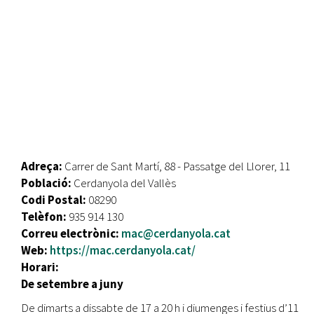
Adreça:
Carrer de Sant Martí, 88 - Passatge del Llorer, 11
Població:
Cerdanyola del Vallès
Codi Postal:
08290
Telèfon:
935 914 130
Correu electrònic:
mac@cerdanyola.cat
Web:
https://mac.cerdanyola.cat/
Horari:
De setembre a juny
De dimarts a dissabte de 17 a 20 h i diumenges i festius d’11