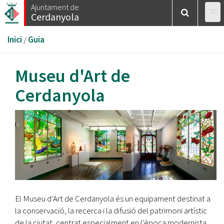
Vés
Ajuntament de
Cerdanyola
al
contingut
Esteu
Inici
/
Guia
aquí
Museu d'Art de
Cerdanyola
El Museu d’Art de Cerdanyola és un equipament destinat a
la conservació, la recerca i la difusió del patrimoni artístic
de la ciutat, centrat especialment en l’època modernista,