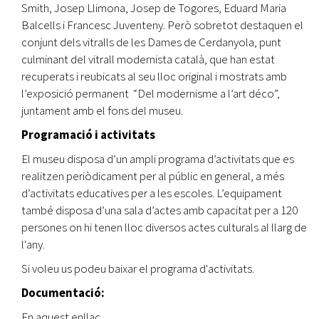
Smith, Josep Llimona, Josep de Togores, Eduard Maria
Balcells i Francesc Juventeny. Però sobretot destaquen el
conjunt dels vitralls de les Dames de Cerdanyola, punt
culminant del vitrall modernista català, que han estat
recuperats i reubicats al seu lloc original i mostrats amb
l’exposició permanent “Del modernisme a l’art déco”,
juntament amb el fons del museu.
Programació i activitats
El museu disposa d’un ampli programa d’activitats que es
realitzen periòdicament per al públic en general, a més
d’activitats educatives per a les escoles. L’equipament
també disposa d’una sala d’actes amb capacitat per a 120
persones on hi tenen lloc diversos actes culturals al llarg de
l'any.
Si voleu us podeu baixar el programa d'activitats.
Documentació:
En aquest enllaç