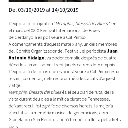
Del
03/10/2019
al
14/10/2019
L’exposició fotogràfica "
Memphis, bressol del Blues
", en
el marc del XXIX Festival Internacional de Blues
de Cerdanyola es pot veure a Cal Pintxo.
A començaments d’aquest mateix any, un dels membres
del Comitè Organitzador del Festival, el periodista
Juan
Antonio Hidalgo
, va poder complir, després de quatre
dècades, un vell somni: trepitjar els carrers de Memphis.
L’exposició de fotos que es podrà veure a Cal Pintxo és un
resum, comentat, dels records més destacats d’aquest
viatge.
Memphis. Bressol del blues
és el seu diari de ruta, de la
visita durant deu dies a la mítica ciutat de Tennessee,
deixant recull fotogràfic de diversos indrets, la majoria
vinculats a la memòria musical de generacions, com
Graceland o Sun Records, però també a la lluita pels drets
civils.