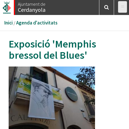
Vés
Ajuntament de
Cerdanyola
al
contingut
Esteu
Inici
/
Agenda d'activitats
aquí
Exposició 'Memphis
bressol del Blues'