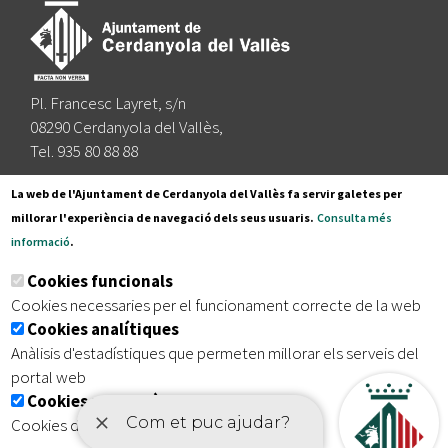
Pl. Francesc Layret, s/n
08290 Cerdanyola del Vallès,
Tel. 935 80 88 88
Segueix-nos a:
La web de l'Ajuntament de Cerdanyola del Vallès fa servir galetes per
millorar l'experiència de navegació dels seus usuaris.
Consulta més
informació
.
Subscriu-te al nostre butlletí
Cookies funcionals
Cookies necessaries per el funcionament correcte de la web
Cookies analítiques
|
|
|
Inici
Avís legal
Protecció de dades
Mapa del lloc
Anàlisis d'estadístiques que permeten millorar els serveis del
|
Accessibilitat
portal web
Cookies publicitàries
Cookies de tercers amb finalitat publicitària