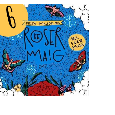
Ètica i Integritat
Entitats
Retiment de Comptes
Equipaments
Accés a Informació Pública
Mercats Municipals
Dades Obertes
Webs Municipals
Catàleg de Serveis i Tràmits