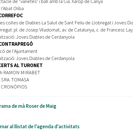
tacle de “varietés” i ball amb la Cia. Xarop de Canya
 l’Abat Oliba
 CORREFOC
es colles de Diables La Salut de Sant Feliu de Llobregat i Joves D
regut: pl. de Josep Viladomat, av. de Catalunya, c. de Francesc Layr
ització: Joves Diables de Cerdanyola
 CONTRAPREGÓ
lcó de l’Ajuntament
ització: Joves Diables de Cerdanyola
ERTS AL TURONET
5 h RAMON MIRABET
A SRA. TOMASA
 h CRONÓPIOS
rama de mà Roser de Maig
nar al llistat de l'agenda d'activitats