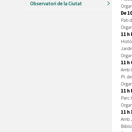
Observatori de la Ciutat
Organ
De 10
Pati d
Organ
11 h
Histò
Jardi
Organ
11 h
Amb l
Pl. de
Orga
11 h
Parc 
Organ
11 h
Amb J
Bibli