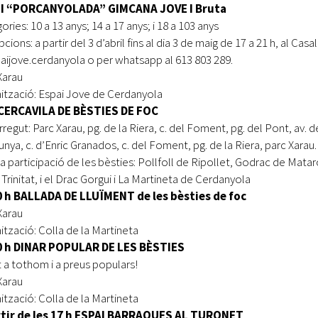
 II “PORCANYOLADA” GIMCANA JOVE I Bruta
ries: 10 a 13 anys; 14 a 17 anys; i 18 a 103 anys
pcions: a partir del 3 d’abril fins al dia 3 de maig de 17 a 21 h, al Ca
ijove.cerdanyola o per whatsapp al 613 803 289.
Xarau
ització: Espai Jove de Cerdanyola
 CERCAVILA DE BÈSTIES DE FOC
regut: Parc Xarau, pg. de la Riera, c. del Foment, pg. del Pont, av. 
unya, c. d’Enric Granados, c. del Foment, pg. de la Riera, parc Xarau.
a participació de les bèsties: Pollfoll de Ripollet, Godrac de Matar
Trinitat, i el Drac Gorgui i La Martineta de Cerdanyola
0 h BALLADA DE LLUÏMENT de les bèsties de foc
Xarau
ització: Colla de la Martineta
0 h DINAR POPULAR DE LES BÈSTIES
 a tothom i a preus populars!
Xarau
ització: Colla de la Martineta
rtir de les 17 h ESPAI BARRAQUES AL TURONET