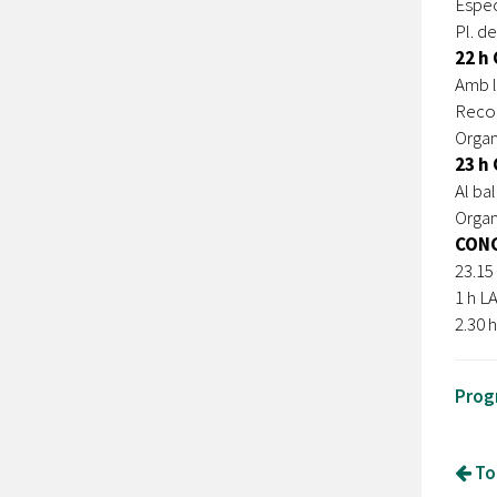
Espec
Pl. de
22 h
Amb l
Recor
Organ
23 h
Al ba
Organ
CONC
23.1
1 h L
2.30
Prog
Tor