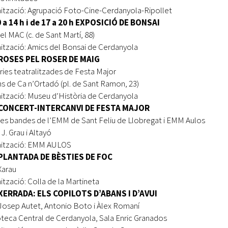
ització: Agrupació Foto-Cine-Cerdanyola-Ripollet
 a 14 h i de 17 a 20 h EXPOSICIÓ DE BONSAI
el MAC (c. de Sant Martí, 88)
ització: Amics del Bonsai de Cerdanyola
 ROSES PEL ROSER DE MAIG
ries teatralitzades de Festa Major
ns de Ca n’Ortadó (pl. de Sant Ramon, 23)
ització: Museu d’Història de Cerdanyola
 CONCERT-INTERCANVI DE FESTA MAJOR
es bandes de l’EMM de Sant Feliu de Llobregat i EMM Aulos
 J. Grau i Altayó
nització: EMM AULOS
 PLANTADA DE BÈSTIES DE FOC
Xarau
ització: Colla de la Martineta
 XERRADA: ELS COPILOTS D’ABANS I D’AVUI
osep Autet, Antonio Boto i Àlex Romaní
oteca Central de Cerdanyola, Sala Enric Granados