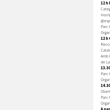
12 h
Catego
Inscri
@espa
Parc 
Organ
12 h
Recor
Catal
Amb l
de La 
13.3
Parc 
Organ
14.3
Obert
Parc 
Organ
A pa