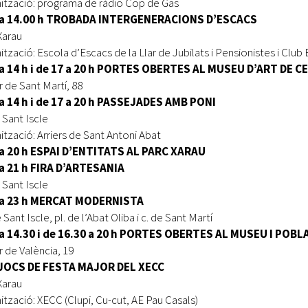
ització: programa de ràdio Cop de Gas
 a 14.00 h TROBADA INTERGENERACIONS D’ESCACS
Xarau
ització: Escola d’Escacs de la Llar de Jubilats i Pensionistes i Clu
 a 14 h i de 17 a 20 h PORTES OBERTES AL MUSEU D’ART DE 
r de Sant Martí, 88
a 14 h i de 17 a 20 h PASSEJADES AMB PONI
 Sant Iscle
ització: Arriers de Sant Antoni Abat
 a 20 h ESPAI D’ENTITATS AL PARC XARAU
 a 21 h FIRA D’ARTESANIA
 Sant Iscle
 a 23 h MERCAT MODERNISTA
 Sant Iscle, pl. de l’Abat Oliba i c. de Sant Martí
 a 14.30 i de 16.30 a 20 h PORTES OBERTES AL MUSEU I POBL
r de València, 19
 JOCS DE FESTA MAJOR DEL XECC
Xarau
ització: XECC (Clupi, Cu-cut, AE Pau Casals)