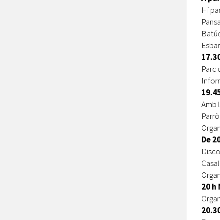
Hi pa
Pansa
Batúc
Esbar
17.3
Parc 
Infor
19.4
Amb l
Parrò
Organ
De 2
Disco
Casal
Organ
20 h
Organ
20.3