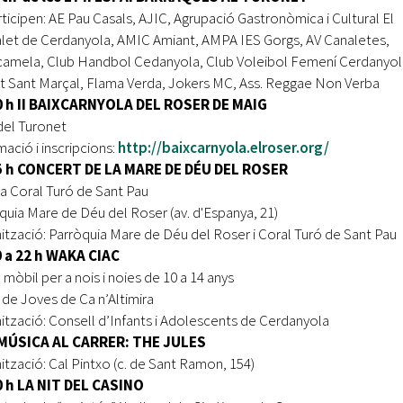
rticipen: AE Pau Casals, AJIC, Agrupació Gastronòmica i Cultural El
let de Cerdanyola, AMIC Amiant, AMPA IES Gorgs, AV Canaletes,
amela, Club Handbol Cedanyola, Club Voleibol Femení Cerdanyol
t Sant Marçal, Flama Verda, Jokers MC, Ass. Reggae Non Verba
0 h II BAIXCARNYOLA DEL ROSER DE MAIG
del Turonet
mació i inscripcions:
http://baixcarnyola.elroser.org/
5 h CONCERT DE LA MARE DE DÉU DEL ROSER
a Coral Turó de Sant Pau
quia Mare de Déu del Roser (av. d'Espanya, 21)
ització: Parròquia Mare de Déu del Roser i Coral Turó de Sant Pau
0 a 22 h WAKA CIAC
 mòbil per a nois i noies de 10 a 14 anys
 de Joves de Ca n’Altimira
ització: Consell d’Infants i Adolescents de Cerdanyola
 MÚSICA AL CARRER: THE JULES
ització: Cal Pintxo (c. de Sant Ramon, 154)
0 h LA NIT DEL CASINO