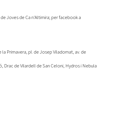
sal de Joves de Ca n’Altimira; per facebook a
de la Primavera, pl. de Josep Viladomat, av. de
ó, Drac de Vilardell de San Celoni, Hydros i Nebula