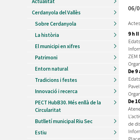
Actualitat
Recursos Humans
06/0
Cerdanyola del Vallès
Del
26/06/2026
al
30/08/2026
Patis oberts temporada d'estiu
Actes
Sobre Cerdanyola
Del
13/06/2026
al
08/09/2026
9 h 
La història
Piscines d'estiu a Cerdanyola
Edats
El municipi en xifres
Del
01/06/2026
al
30/09/2026
Infor
Refugis climàtics a Cerdanyola
ZEM M
Patrimoni
Organ
Del
22/05/2026
al
06/09/2026
Entorn natural
Jocs d'aigua del Parc Cordelles
De 9
Edats:
Tradicions i festes
Del
01/07/2024
al
31/08/2026
Pavel
Decorem! Conte 'La truita de nabius'
Innovació i recerca
Organ
De 1
PECT HubB30. Més enllà de la
Atene
Circularitat
L’act
Butlletí municipal Riu Sec
de di
Infor
Estiu
Place