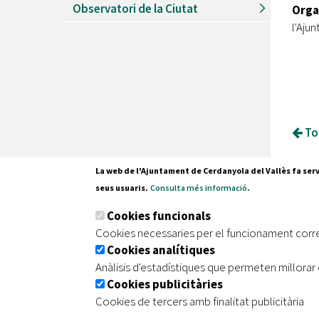
Observatori de la Ciutat
Orga
l'Aju
Tor
La web de l'Ajuntament de Cerdanyola del Vallès fa serv
seus usuaris.
Consulta més informació
.
Pl. Fran
Cookies funcionals
08290 C
Cookies necessaries per el funcionament corr
Tel. 935
Cookies analítiques
Anàlisis d'estadístiques que permeten millorar 
Cookies publicitàries
|
|
|
Inici
Avís legal
Protecció de dades
Mapa de
Cookies de tercers amb finalitat publicitària