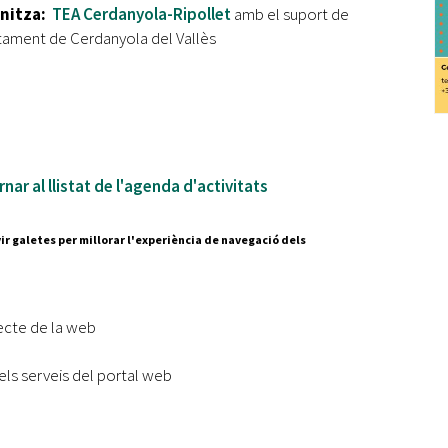
nitza:
TEA Cerdanyola-Ripollet
amb el suport de
ntament de Cerdanyola del Vallès
nar al llistat de l'agenda d'activitats
ir galetes per millorar l'experiència de navegació dels
Segueix-nos a:
cesc Layret, s/n
erdanyola del Vallès,
ecte de la web
 80 88 88
els serveis del portal web
Subscriu-te al nostre butll
|
l lloc
Accessibilitat