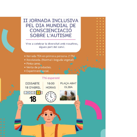
Ètica i Integritat
Entitats
Retiment de Comptes
Equipaments
Accés a Informació Pública
Mercats Municipals
Dades Obertes
Webs Municipals
Catàleg de Serveis i Tràmits