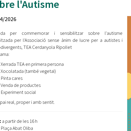
bre l'Autisme
Oberta la convocatòria d'Ajuts per a l'autoocupació
jove 2026
4/2026
Cerdanyola opta a més de 5 milions d'euros del Pla de
Barris per transformar les Fontetes, Quatre Cantons i
ada per commemorar i sensibilitzar sobre l'autisme
l'entorn de l'avinguda Catalunya
itzada per l'Associació sense ànim de lucre per a autistes i
divergents, TEA Cerdanyola Ripollet
El FIT presenta el cartell de la seva 16a edició i dona el
tret de sortida al festival
rama:
Xerrada TEA en primera persona
L’Ajuntament reparteix ulleres gratuïtes per veure
Xocolatada (també vegetal)
l'eclipsi solar
Pinta cares
Venda de productes
Experiment social
pai real, proper i amb sentit.
:
a partir de les 16 h
Plaça Abat Oliba