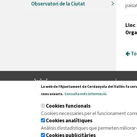
Observatori de la Ciutat
paisa
Lloc
:
Orga
Tor
Pl. Fran
La web de l'Ajuntament de Cerdanyola del Vallès fa serv
08290 C
seus usuaris.
Consulta més informació
.
Tel. 935
Cookies funcionals
Cookies necessaries per el funcionament corr
Cookies analítiques
|
|
|
Inici
Avís legal
Protecció de dades
Mapa de
Anàlisis d'estadístiques que permeten millorar 
Cookies publicitàries