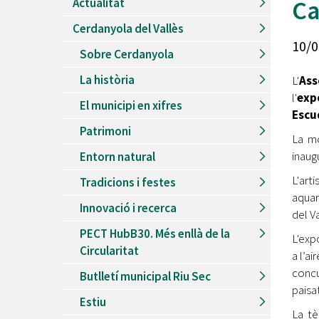
Ca
Actualitat
Recursos Humans
Cerdanyola del Vallès
Del
26/06/2026
al
30/08/2026
10/0
Patis oberts temporada d'estiu
Sobre Cerdanyola
Del
13/06/2026
al
08/09/2026
La història
L'
Ass
Piscines d'estiu a Cerdanyola
l'
exp
El municipi en xifres
Del
01/06/2026
al
30/09/2026
Escud
Refugis climàtics a Cerdanyola
Patrimoni
La mo
Del
22/05/2026
al
06/09/2026
inaug
Entorn natural
Jocs d'aigua del Parc Cordelles
L'art
Tradicions i festes
Del
01/07/2024
al
31/08/2026
aquar
Decorem! Conte 'La truita de nabius'
Innovació i recerca
del Va
PECT HubB30. Més enllà de la
L'exp
Circularitat
a l’a
concu
Butlletí municipal Riu Sec
paisa
Estiu
La tè