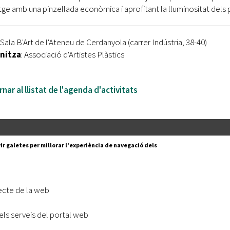
tge amb una pinzellada econòmica i aprofitant la lluminositat dels 
 Sala B'Art de l'Ateneu de Cerdanyola (carrer Indústria, 38-40)
nitza
: Associació d'Artistes Plàstics
nar al llistat de l'agenda d'activitats
Segueix-nos a:
cesc Layret, s/n
ir galetes per millorar l'experiència de navegació dels
erdanyola del Vallès,
 80 88 88
Subscriu-te al nostre butll
ecte de la web
|
l lloc
Accessibilitat
els serveis del portal web