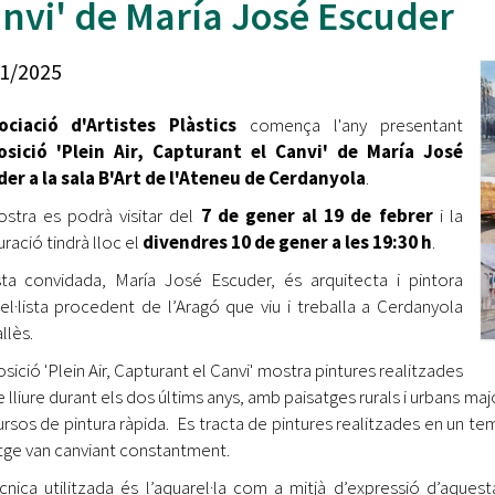
nvi' de María José Escuder
Oberta la convocatòria d'Ajuts per a l'autoocupació
jove 2026
1/2025
Cerdanyola opta a més de 5 milions d'euros del Pla de
Barris per transformar les Fontetes, Quatre Cantons i
ociació d'Artistes Plàstics
comença l'any presentant
l'entorn de l'avinguda Catalunya
osició 'Plein Air, Capturant el Canvi' de María José
er a la sala B'Art de l'Ateneu de Cerdanyola
El FIT presenta el cartell de la seva 16a edició i dona el
.
tret de sortida al festival
stra es podrà visitar del
7 de gener al 19 de febrer
i la
uració tindrà lloc el
divendres 10 de gener a les 19:30 h
.
L’Ajuntament reparteix ulleres gratuïtes per veure
l'eclipsi solar
ista convidada, María José Escuder, és arquitecta i pintora
el·lista procedent de l’Aragó que viu i treballa a Cerdanyola
llès.
osició 'Plein Air, Capturant el Canvi' mostra pintures realitzades
ire lliure durant els dos últims anys, amb paisatges rurals i urbans 
rsos de pintura ràpida. Es tracta de pintures realitzades en un temps
tge van canviant constantment.
cnica utilitzada és l’aquarel·la com a mitjà d’expressió d’aquest