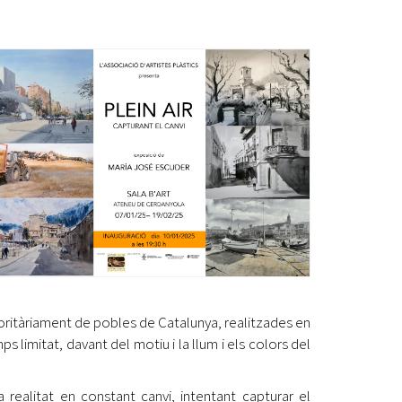
Ètica i Integritat
Entitats
Retiment de Comptes
Equipaments
Accés a Informació Pública
Mercats Municipals
Dades Obertes
Webs Municipals
Catàleg de Serveis i Tràmits
majoritàriament de pobles de Catalunya, realitzades en
 limitat, davant del motiu i la llum i els colors del
a realitat en constant canvi, intentant capturar el