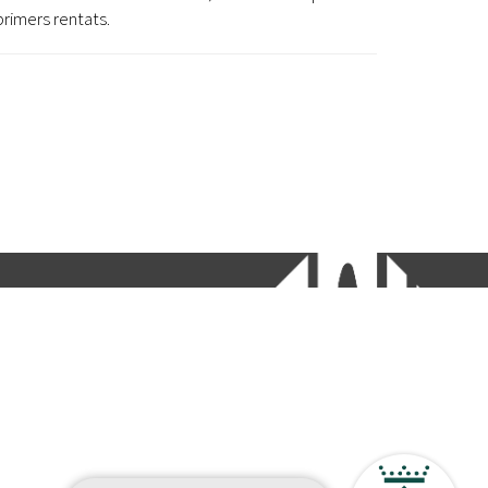
primers rentats.
etí