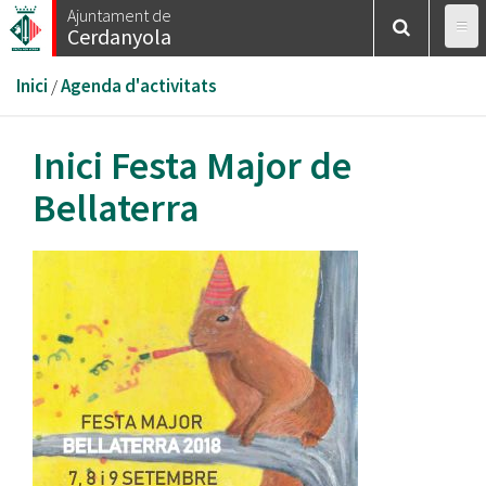
Vés
Ajuntament de
Cerdanyola
al
contingut
Esteu
Inici
/
Agenda d'activitats
aquí
Inici Festa Major de
Bellaterra