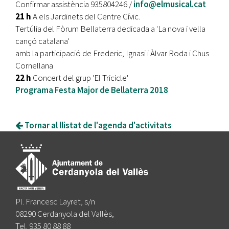
Confirmar assistència 935804246 /
info@elmusical.cat
21 h
A els Jardinets del Centre Cívic.
Tertúlia del Fòrum Bellaterra dedicada a 'La nova i vella
cançó catalana'
amb la participació de Frederic, Ignasi i Àlvar Roda i Chus
Cornellana
22 h
Concert del grup 'El Tricicle'
Programa Festa Major de Bellaterra 2018
Tornar al llistat de l'agenda d'activitats
Pl. Francesc Layret, s/n
08290 Cerdanyola del Vallès,
Tel. 935 80 88 88